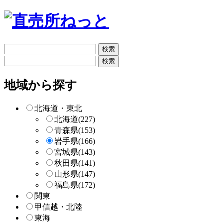
フ
リ
フ
ー
リ
検
ー
地域から探す
索
検
索
北海道・東北
北海道
(227)
青森県
(153)
岩手県
(166)
宮城県
(143)
秋田県
(141)
山形県
(147)
福島県
(172)
関東
甲信越・北陸
東海