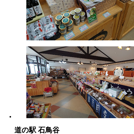
ア
/
パ
ー
キ
ン
グ
エ
リ
ア
2022
年
8
月
18
日
2022
直
年
売
8
所
月
ね
20
っ
日
道の駅 石鳥谷
と