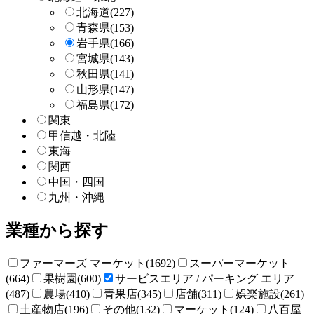
北海道
(227)
青森県
(153)
岩手県
(166)
宮城県
(143)
秋田県
(141)
山形県
(147)
福島県
(172)
関東
甲信越・北陸
東海
関西
中国・四国
九州・沖縄
業種から探す
ファーマーズ マーケット(1692)
スーパーマーケット
(664)
果樹園(600)
サービスエリア / パーキング エリア
(487)
農場(410)
青果店(345)
店舗(311)
娯楽施設(261)
土産物店(196)
その他(132)
マーケット(124)
八百屋