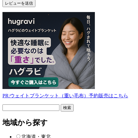
PR:ウェイトブランケット（重い毛布）予約販売はこちら
フ
リ
ー
地域から探す
検
索
北海道・東北