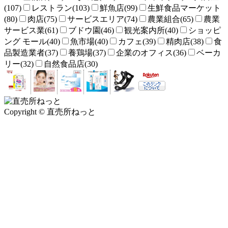
(107)
レストラン(103)
鮮魚店(99)
生鮮食品マーケット
(80)
肉店(75)
サービスエリア(74)
農業組合(65)
農業
サービス業(61)
ブドウ園(46)
観光案内所(40)
ショッピ
ング モール(40)
魚市場(40)
カフェ(39)
精肉店(38)
食
品製造業者(37)
養鶏場(37)
企業のオフィス(36)
ベーカ
リー(32)
自然食品店(30)
Copyright © 直売所ねっと