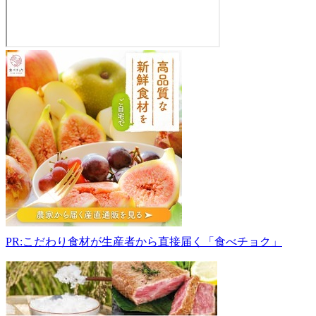
道
の
駅
や
ま
だ
028-
1371
岩
手
県
下
閉
PR:こだわり食材が生産者から直接届く「食べチョク」
伊
郡
山
田
町