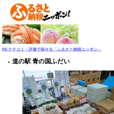
船
越
第
6
地
割
141
0193-
89-
7025
PR:クチコミ・評価で探せる「ふるさと納税ニッポン」
www.yamada-
michinoeki.jp
9:00-
道の駅 青の国ふだい
岩
18:00
手
県
サ
ー
ビ
ス
エ
リ