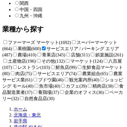
関西
中国・四国
九州・沖縄
業種から探す
ファーマーズ マーケット(1692)
スーパーマーケット
(664)
果樹園(600)
サービスエリア / パーキング エリア
(487)
農場(410)
青果店(345)
店舗(311)
娯楽施設(261)
土産物店(196)
その他(132)
マーケット(124)
八百屋
(107)
レストラン(103)
鮮魚店(99)
生鮮食品マーケット
(80)
肉店(75)
サービスエリア(74)
農業組合(65)
農業
サービス業(61)
ブドウ園(46)
観光案内所(40)
ショッピ
ング モール(40)
魚市場(40)
カフェ(39)
精肉店(38)
食
品製造業者(37)
養鶏場(37)
企業のオフィス(36)
ベーカ
リー(32)
自然食品店(30)
直
ホーム
売
北海道・東北
所
岩手県
ね
道の駅 やまだ