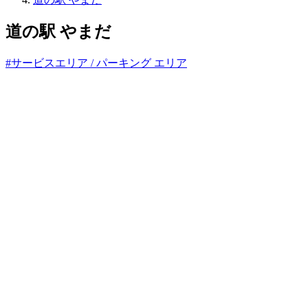
っ
と
道の駅 やまだ
#サービスエリア / パーキング エリア