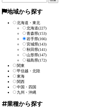
リ
ー
地域から探す
検
索
北海道・東北
北海道
(227)
青森県
(153)
岩手県
(166)
宮城県
(143)
秋田県
(141)
山形県
(147)
福島県
(172)
関東
甲信越・北陸
東海
関西
中国・四国
九州・沖縄
業種から探す