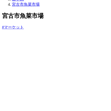
ね
宮古市魚菜市場
っ
と
宮古市魚菜市場
#マーケット