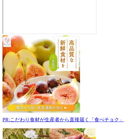
宮
古
市
魚
菜
市
場
027-
0072
岩
手
県
宮
PR:こだわり食材が生産者から直接届く「食べチョク」
古
市
五