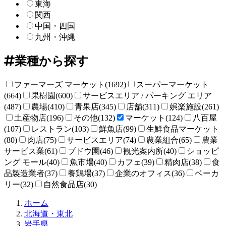
東海
関西
中国・四国
九州・沖縄
業種から探す
ファーマーズ マーケット(1692)
スーパーマーケット
(664)
果樹園(600)
サービスエリア / パーキング エリア
(487)
農場(410)
青果店(345)
店舗(311)
娯楽施設(261)
土産物店(196)
その他(132)
マーケット(124)
八百屋
(107)
レストラン(103)
鮮魚店(99)
生鮮食品マーケット
(80)
肉店(75)
サービスエリア(74)
農業組合(65)
農業
サービス業(61)
ブドウ園(46)
観光案内所(40)
ショッピ
ング モール(40)
魚市場(40)
カフェ(39)
精肉店(38)
食
品製造業者(37)
養鶏場(37)
企業のオフィス(36)
ベーカ
リー(32)
自然食品店(30)
直
ホーム
売
北海道・東北
所
岩手県