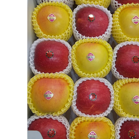
ト
2022
年
8
月
18
日
2022
直
年
売
8
所
月
ね
20
っ
日
と