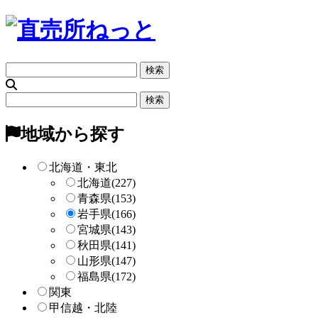
フ
リ
ー
フ
検
リ
索
ー
地域から探す
検
索
北海道・東北
北海道
(227)
青森県
(153)
岩手県
(166)
宮城県
(143)
秋田県
(141)
山形県
(147)
福島県
(172)
関東
甲信越・北陸