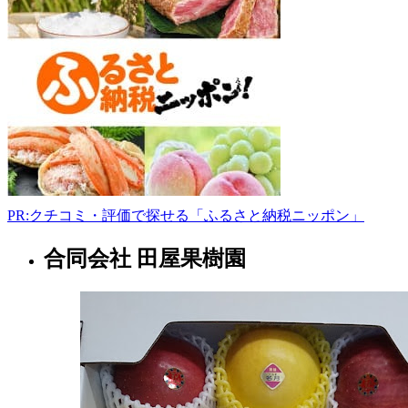
月
町
1-
1
0193-
62-
1521
www.gyosai.jp
6:30-
17:30
水
曜
日
PR:クチコミ・評価で探せる「ふるさと納税ニッポン」
合同会社 田屋果樹園
岩
手
県
マ
ー
ケ
ッ