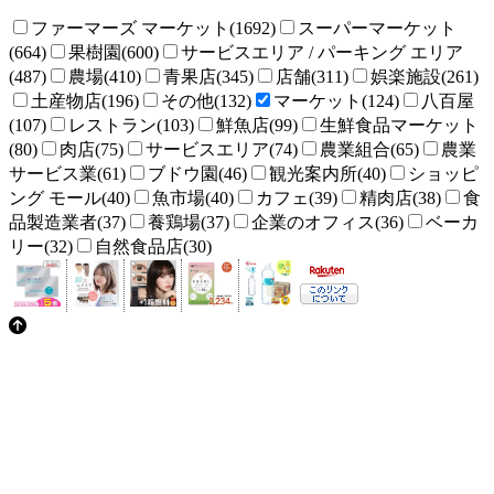
ファーマーズ マーケット(1692)
スーパーマーケット
(664)
果樹園(600)
サービスエリア / パーキング エリア
(487)
農場(410)
青果店(345)
店舗(311)
娯楽施設(261)
土産物店(196)
その他(132)
マーケット(124)
八百屋
(107)
レストラン(103)
鮮魚店(99)
生鮮食品マーケット
(80)
肉店(75)
サービスエリア(74)
農業組合(65)
農業
サービス業(61)
ブドウ園(46)
観光案内所(40)
ショッピ
ング モール(40)
魚市場(40)
カフェ(39)
精肉店(38)
食
品製造業者(37)
養鶏場(37)
企業のオフィス(36)
ベーカ
リー(32)
自然食品店(30)