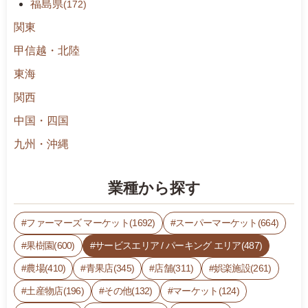
福島県
(172)
関東
甲信越・北陸
東海
関西
中国・四国
九州・沖縄
業種から探す
ファーマーズ マーケット(1692)
スーパーマーケット(664)
果樹園(600)
サービスエリア / パーキング エリア(487)
農場(410)
青果店(345)
店舗(311)
娯楽施設(261)
土産物店(196)
その他(132)
マーケット(124)