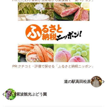
0
1
0
1
岩
手
県
大
船
渡
市
三
PR:クチコミ・評価で探せる「ふるさと納税ニッポン」
陸
岩
町
手
道の駅高田松原
越
県
喜
サ
来
ー
紫波観光ぶどう園
井
ビ
戸
ス