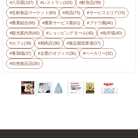
八百屋(107)
レストラン(103)
鮮魚店(99)
生鮮食品マーケット(80)
肉店(75)
サービスエリア(74)
農業組合(65)
農業サービス業(61)
ブドウ園(46)
観光案内所(40)
ショッピング モール(40)
魚市場(40)
カフェ(39)
精肉店(38)
食品製造業者(37)
養鶏場(37)
企業のオフィス(36)
ベーカリー(32)
自然食品店(30)