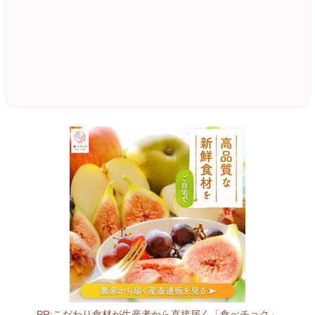
道
の
駅
さ
ん
り
く
0
2
2
-
PR:こだわり食材が生産者から直接届く「食べチョク」