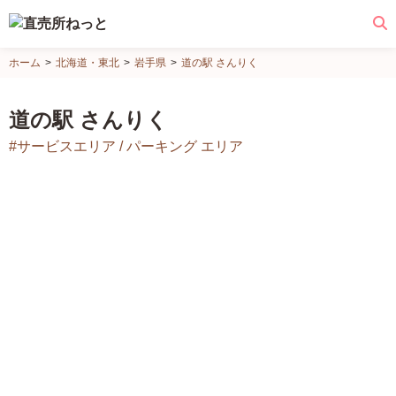
直
ホーム
北海道・東北
岩手県
道の駅 さんりく
売
所
道の駅 さんりく
ね
#サービスエリア / パーキング エリア
っ
と