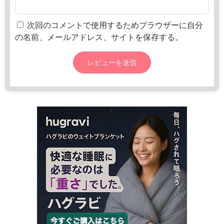
月
-
1
次回のコメントで使用するためブラウザーに自分
8
の名前、メールアドレス、サイトを保存する。
日
2
直
0
売
2
所
2
ね
年
っ
8
と
月
2
0
日