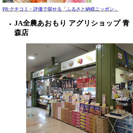
-
PR:クチコミ・評価で探せる「ふるさと納税ニッポン」
JA全農あおもり アグリショップ 青
青
森
森店
県
店
舗
2022
年
8
月
18
日
2022
直
年
売
8
所
月
ね
20
っ
日
と