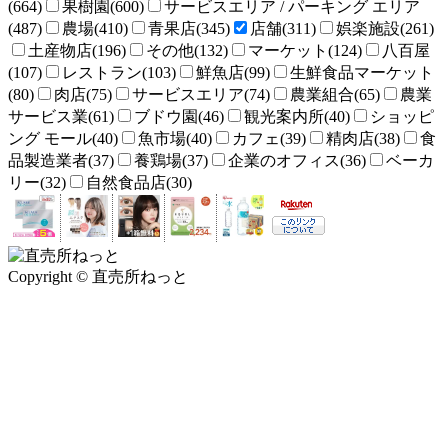
(664)
果樹園(600)
サービスエリア / パーキング エリア
(487)
農場(410)
青果店(345)
店舗(311)
娯楽施設(261)
土産物店(196)
その他(132)
マーケット(124)
八百屋
(107)
レストラン(103)
鮮魚店(99)
生鮮食品マーケット
(80)
肉店(75)
サービスエリア(74)
農業組合(65)
農業
サービス業(61)
ブドウ園(46)
観光案内所(40)
ショッピ
ング モール(40)
魚市場(40)
カフェ(39)
精肉店(38)
食
品製造業者(37)
養鶏場(37)
企業のオフィス(36)
ベーカ
リー(32)
自然食品店(30)
Copyright © 直売所ねっと