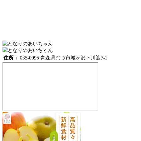
住所
〒035-0095 青森県むつ市城ヶ沢下川迎7-1
と
な
り
の