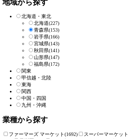
地域から探す
検
索
北海道・東北
北海道
(227)
青森県
(153)
岩手県
(166)
宮城県
(143)
秋田県
(141)
山形県
(147)
福島県
(172)
関東
甲信越・北陸
東海
関西
中国・四国
九州・沖縄
業種から探す
ファーマーズ マーケット(1692)
スーパーマーケット