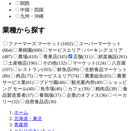
関西
中国・四国
九州・沖縄
業種から探す
ファーマーズ マーケット(1692)
スーパーマーケット
(664)
果樹園(600)
サービスエリア / パーキング エリア
(487)
農場(410)
青果店(345)
店舗(311)
娯楽施設(261)
土産物店(196)
その他(132)
マーケット(124)
八百屋
(107)
レストラン(103)
鮮魚店(99)
生鮮食品マーケット
(80)
肉店(75)
サービスエリア(74)
農業組合(65)
農業
サービス業(61)
ブドウ園(46)
観光案内所(40)
ショッピ
ング モール(40)
魚市場(40)
カフェ(39)
精肉店(38)
食
品製造業者(37)
養鶏場(37)
企業のオフィス(36)
ベーカ
リー(32)
自然食品店(30)
直
ホーム
売
北海道・東北
所
青森県
ね
となりのあいちゃん