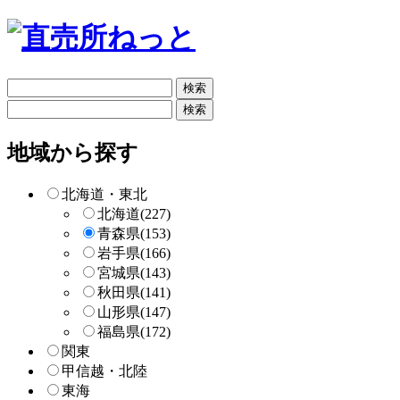
フ
リ
フ
ー
リ
検
ー
地域から探す
索
検
索
北海道・東北
北海道
(227)
青森県
(153)
岩手県
(166)
宮城県
(143)
秋田県
(141)
山形県
(147)
福島県
(172)
関東
甲信越・北陸
東海