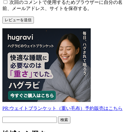
次回のコメントで使用するためブラウザーに自分の名
前、メールアドレス、サイトを保存する。
PR:ウェイトブランケット（重い毛布）予約販売はこちら
フ
リ
ー