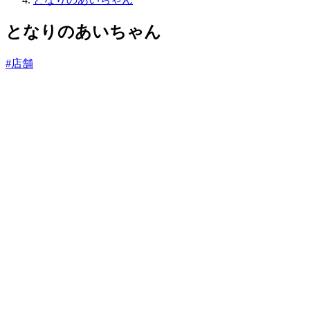
っ
と
となりのあいちゃん
#店舗