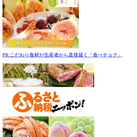
あ
い
ち
ゃ
ん
035-
0095
青
森
PR:こだわり食材が生産者から直接届く「食べチョク」
県
む
つ
市
城
ヶ
沢
下
川
迎
7-
1