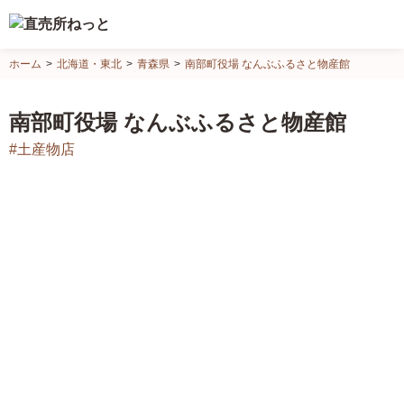
直
ホーム
北海道・東北
青森県
南部町役場 なんぶふるさと物産館
売
所
南部町役場 なんぶふるさと物産館
ね
#土産物店
っ
と