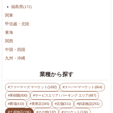
3,
福島県
(172)
4
4
関東
8
甲信越・北陸
5,
東海
6
7,
関西
h
中国・四国
t
m
九州・沖縄
l
9:
業種から探す
0
0
ファーマーズ マーケット(1692)
スーパーマーケット(664)
-
1
果樹園(600)
サービスエリア / パーキング エリア(487)
7:
農場(410)
青果店(345)
店舗(311)
娯楽施設(261)
3
0
土産物店(196)
その他(132)
マーケット(124)