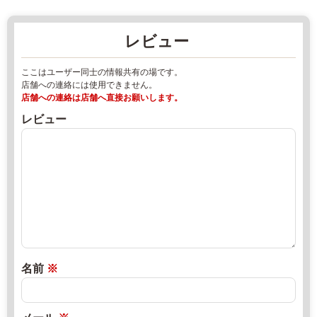
南
店
部
2
レビュー
町
0
相
2
ここはユーザー同士の情報共有の場です。
内
2
店舗への連絡には使用できません。
辰
年
店舗への連絡は店舗へ直接お願いします。
ノ
8
レビュー
口
月
2
1
-
8
2
日
5
2
直
0
0
売
1
2
所
7
2
ね
9
年
っ
名前
※
-
8
と
3
月
4
2