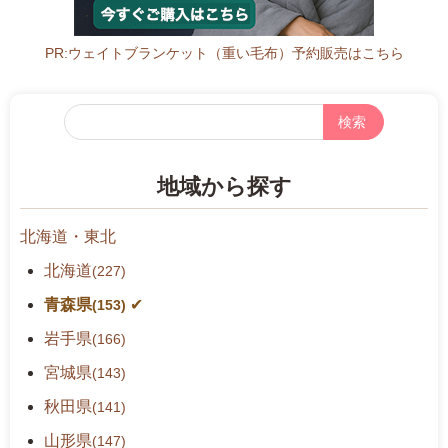
-
n
a
PR:ウェイトブランケット（重い毛布）予約販売はこちら
n
b
フ
u.
リ
l
ー
g.
地域から探す
検
j
索
p/
北海道・東北
i
n
北海道
(227)
d
青森県
(153)
e
岩手県
x.
(166)
c
宮城県
(143)
f
秋田県
(141)
m/
1
山形県
(147)