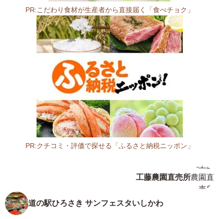
さ
PR:こだわり食材が生産者から直接届く「食べチョク」
と
物
産
館
0
3
9
-
0
1
0
6
PR:クチコミ・評価で探せる「ふるさと納税ニッポン」
青
青
森
森
工藤農園直売所
県
県
三
土
戸
産
道の駅ひろさき サンフェスタいしかわ
郡
物