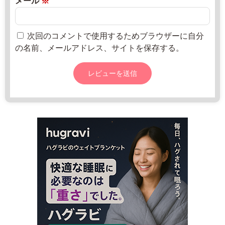
メール
※
-
0
3
日
4
次回のコメントで使用するためブラウザーに自分
3
の名前、メールアドレス、サイトを保存する。
7
w
w
w.
t
o
w
n.
a
o
m
o
r
i