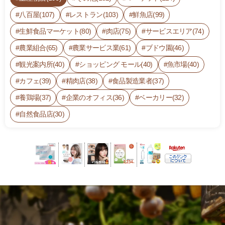
八百屋(107)
レストラン(103)
鮮魚店(99)
生鮮食品マーケット(80)
肉店(75)
サービスエリア(74)
農業組合(65)
農業サービス業(61)
ブドウ園(46)
観光案内所(40)
ショッピング モール(40)
魚市場(40)
カフェ(39)
精肉店(38)
食品製造業者(37)
養鶏場(37)
企業のオフィス(36)
ベーカリー(32)
自然食品店(30)