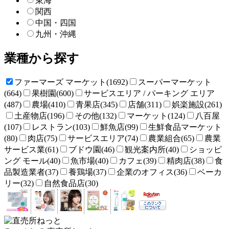
東海
関西
中国・四国
九州・沖縄
業種から探す
ファーマーズ マーケット(1692)
スーパーマーケット
(664)
果樹園(600)
サービスエリア / パーキング エリア
(487)
農場(410)
青果店(345)
店舗(311)
娯楽施設(261)
土産物店(196)
その他(132)
マーケット(124)
八百屋
(107)
レストラン(103)
鮮魚店(99)
生鮮食品マーケット
(80)
肉店(75)
サービスエリア(74)
農業組合(65)
農業
サービス業(61)
ブドウ園(46)
観光案内所(40)
ショッピ
ング モール(40)
魚市場(40)
カフェ(39)
精肉店(38)
食
品製造業者(37)
養鶏場(37)
企業のオフィス(36)
ベーカ
リー(32)
自然食品店(30)