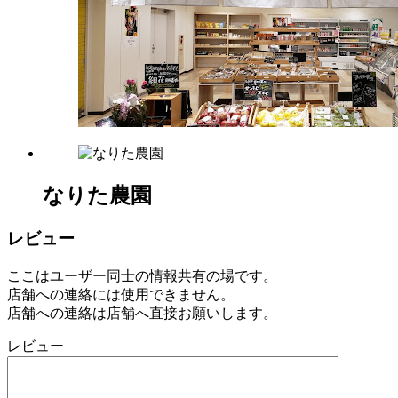
マ
ー
ズ
マ
ー
ケ
ッ
ト
2022
年
なりた農園
8
月
18
レビュー
日
2022
直
ここはユーザー同士の情報共有の場です。
年
売
店舗への連絡には使用できません。
8
所
店舗への連絡は店舗へ直接お願いします。
月
ね
30
っ
レビュー
日
と