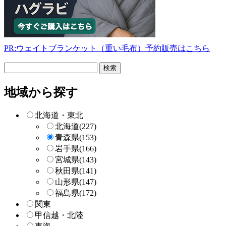
PR:ウェイトブランケット（重い毛布）予約販売はこちら
フ
リ
ー
地域から探す
検
索
北海道・東北
北海道
(227)
青森県
(153)
岩手県
(166)
宮城県
(143)
秋田県
(141)
山形県
(147)
福島県
(172)
関東
甲信越・北陸