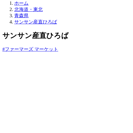
直
ホーム
売
北海道・東北
所
青森県
ね
サンサン産直ひろば
っ
と
サンサン産直ひろば
#ファーマーズ マーケット