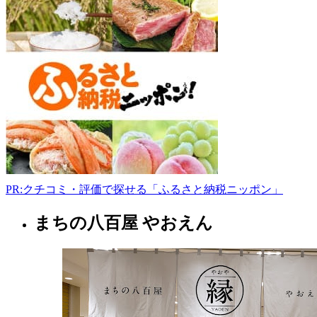
戸
郡
三
戸
町
川
守
田
西
張
渡
39-
1
PR:クチコミ・評価で探せる「ふるさと納税ニッポン」
0179-
22-
まちの八百屋 やおえん
3266
青
sansunsanchokuhiroba.com
森
8:30-
県
18:00
フ
ァ
ー