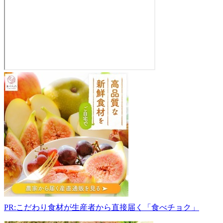
サ
ン
サ
ン
産
直
ひ
ろ
ば
039-
0141
青
森
PR:こだわり食材が生産者から直接届く「食べチョク」
県
三