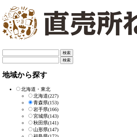
フ
リ
フ
ー
リ
検
ー
地域から探す
索
検
索
北海道・東北
北海道
(227)
青森県
(153)
岩手県
(166)
宮城県
(143)
秋田県
(141)
山形県
(147)
福島県
(172)