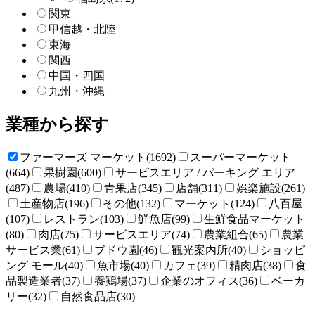
関東
甲信越・北陸
東海
関西
中国・四国
九州・沖縄
業種から探す
ファーマーズ マーケット(1692)
スーパーマーケット
(664)
果樹園(600)
サービスエリア / パーキング エリア
(487)
農場(410)
青果店(345)
店舗(311)
娯楽施設(261)
土産物店(196)
その他(132)
マーケット(124)
八百屋
(107)
レストラン(103)
鮮魚店(99)
生鮮食品マーケット
(80)
肉店(75)
サービスエリア(74)
農業組合(65)
農業
サービス業(61)
ブドウ園(46)
観光案内所(40)
ショッピ
ング モール(40)
魚市場(40)
カフェ(39)
精肉店(38)
食
品製造業者(37)
養鶏場(37)
企業のオフィス(36)
ベーカ
リー(32)
自然食品店(30)