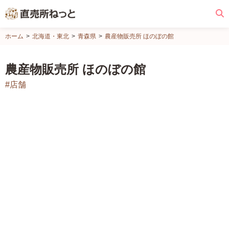
直
ホーム
北海道・東北
青森県
農産物販売所 ほのぼの館
売
所
農産物販売所 ほのぼの館
ね
#店舗
っ
と