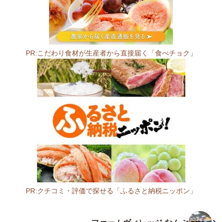
の
ぼ
の
館
PR:こだわり食材が生産者から直接届く「食べチョク」
0
3
9
-
0
8
0
5
青
森
県
三
PR:クチコミ・評価で探せる「ふるさと納税ニッポン」
戸
青
郡
森