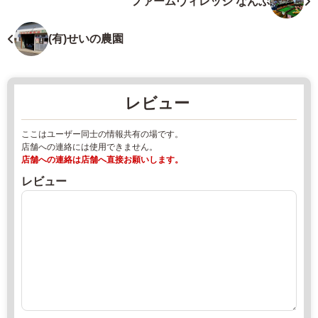
ファームヴィレッジ なんぶ
南
県
部
店
町
舗
(有)せいの農園
小
2
泉
0
前
2
レビュー
平
2
8
年
ここはユーザー同士の情報共有の場です。
-
8
店舗への連絡には使用できません。
7
月
店舗への連絡は店舗へ直接お願いします。
0
1
レビュー
1
8
7
日
8
2
直
-
0
売
8
2
所
4
2
ね
-
年
っ
3
8
と