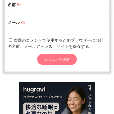
1
月
名前
※
4
2
5
0
w
日
メール
※
w
w.
f
次回のコメントで使用するためブラウザーに自分
a
の名前、メールアドレス、サイトを保存する。
c
e
b
o
o
k.
c
o
m/
p
a