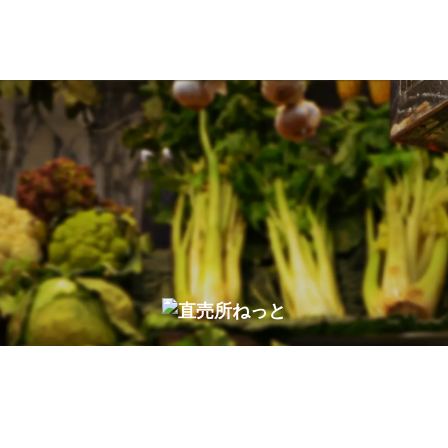
5
A
4%
2
5
A
8/
2
1
9
8
4
5
9
8
4
8
9