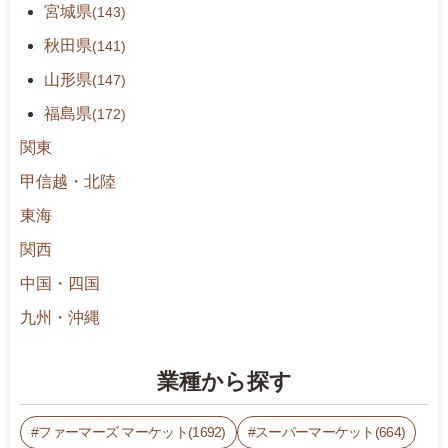
3%
宮城県
(143)
2
秋田県
(141)
5
8
山形県
(147)
1%
福島県
(172)
2
5
関東
A
甲信越・北陸
E%
東海
2
5
関西
E
中国・四国
3%
2
九州・沖縄
5
8
業種から探す
1%
2
ファーマーズ マーケット(1692)
スーパーマーケット(664)
5