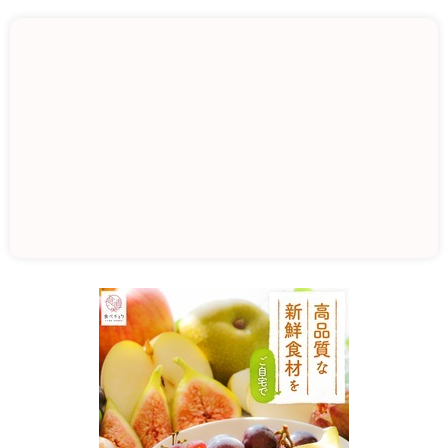
農
産
物
販
売
所
ほ