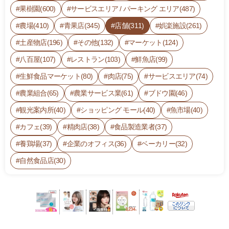
B
果樹園(600)
サービスエリア / パーキング エリア(487)
C%
農場(410)
青果店(345)
店舗(311)
娯楽施設(261)
2
5
土産物店(196)
その他(132)
マーケット(124)
E
八百屋(107)
レストラン(103)
鮮魚店(99)
3%
生鮮食品マーケット(80)
肉店(75)
サービスエリア(74)
2
5
農業組合(65)
農業サービス業(61)
ブドウ園(46)
8
観光案内所(40)
ショッピング モール(40)
魚市場(40)
1%
カフェ(39)
精肉店(38)
食品製造業者(37)
2
5
養鶏場(37)
企業のオフィス(36)
ベーカリー(32)
A
自然食品店(30)
E%
2
5
E
9%
2