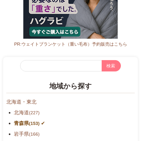
g
e
s/%
2
5
E
PR:ウェイトブランケット（重い毛布）予約販売はこちら
3%
2
フ
5
リ
8
ー
1%
地域から探す
検
2
索
5
北海道・東北
B
B%
北海道
(227)
2
青森県
(153)
5
岩手県
E
(166)