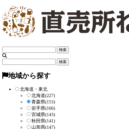
フ
リ
ー
フ
検
リ
索
ー
地域から探す
検
索
北海道・東北
北海道
(227)
青森県
(153)
岩手県
(166)
宮城県
(143)
秋田県
(141)
山形県
(147)