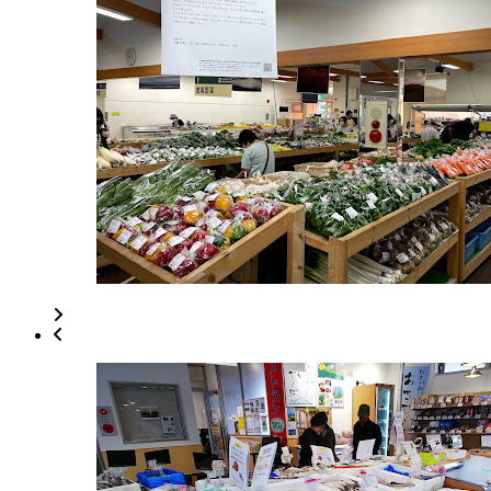
娯
野
楽
4-
施
4
設
0178-
2022
82-
年
2902
8
www.michinoeki-
月
nango.com
8:00-
18
18:00
日
2022
直
年
売
8
所
月
ね
20
っ
日
と