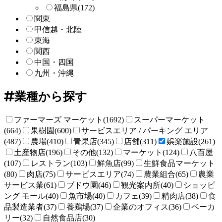
福島県
(172)
関東
甲信越・北陸
東海
関西
中国・四国
九州・沖縄
業種から探す
ファーマーズ マーケット(1692)
スーパーマーケット
(664)
果樹園(600)
サービスエリア / パーキング エリア
(487)
農場(410)
青果店(345)
店舗(311)
娯楽施設(261)
土産物店(196)
その他(132)
マーケット(124)
八百屋
(107)
レストラン(103)
鮮魚店(99)
生鮮食品マーケット
(80)
肉店(75)
サービスエリア(74)
農業組合(65)
農業
サービス業(61)
ブドウ園(46)
観光案内所(40)
ショッピ
ング モール(40)
魚市場(40)
カフェ(39)
精肉店(38)
食
品製造業者(37)
養鶏場(37)
企業のオフィス(36)
ベーカ
リー(32)
自然食品店(30)