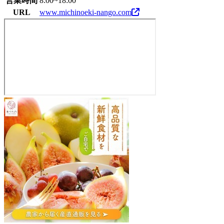
営業時間
8:00~18:00
URL
www.michinoeki-nango.com
道
の
駅
な
ん
ご
う
カ
ッ
コ
ー
の