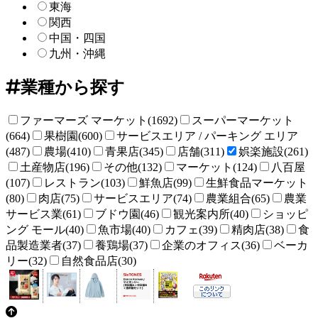
東海
関西
中国・四国
九州・沖縄
業種から探す
ファーマーズ マーケット(1692)
スーパーマーケット
(664)
果樹園(600)
サービスエリア / パーキング エリア
(487)
農場(410)
青果店(345)
店舗(311)
娯楽施設(261)
土産物店(196)
その他(132)
マーケット(124)
八百屋
(107)
レストラン(103)
鮮魚店(99)
生鮮食品マーケット
(80)
肉店(75)
サービスエリア(74)
農業組合(65)
農業
サービス業(61)
ブドウ園(46)
観光案内所(40)
ショッピ
ング モール(40)
魚市場(40)
カフェ(39)
精肉店(38)
食
品製造業者(37)
養鶏場(37)
企業のオフィス(36)
ベーカ
リー(32)
自然食品店(30)