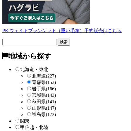
PR:ウェイトブランケット（重い毛布）予約販売はこちら
フ
リ
ー
地域から探す
検
索
北海道・東北
北海道
(227)
青森県
(153)
岩手県
(166)
宮城県
(143)
秋田県
(141)
山形県
(147)
福島県
(172)
関東
甲信越・北陸