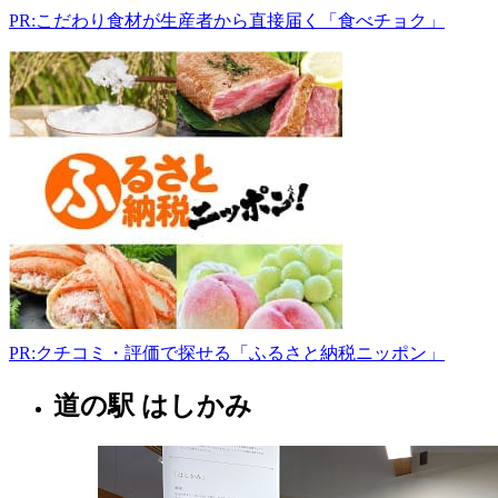
森
PR:こだわり食材が生産者から直接届く「食べチョク」
エ
コ
ー
ラ
ン
ド
031-
0114
青
森
県
八
戸
市
南
PR:クチコミ・評価で探せる「ふるさと納税ニッポン」
郷
大
道の駅 はしかみ
青
字
森
中
県
野
舘