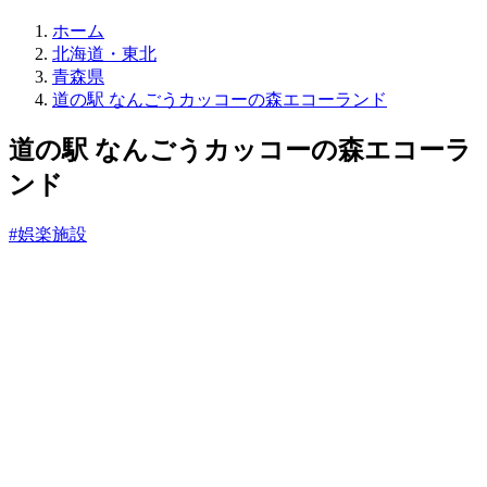
直
ホーム
売
北海道・東北
所
青森県
ね
道の駅 なんごうカッコーの森エコーランド
っ
と
道の駅 なんごうカッコーの森エコーラ
ンド
#娯楽施設