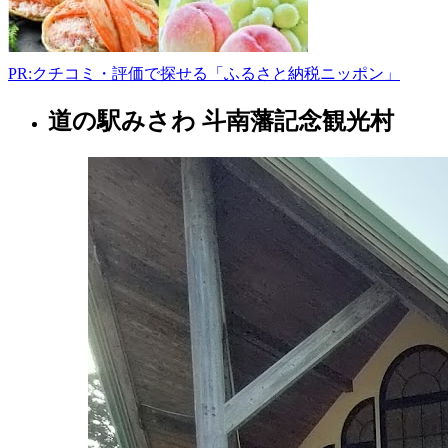
市
下
川
原-69-
PR:クチコミ・評価で探せる「ふるさと納税ニッポン」
3
0178-
道の駅みさわ 斗南藩記念観光村
青
77-
3608
森
県
-
青
果
店
2022
年
8
月
18
日
2022
直
年
売
8
所
月
ね