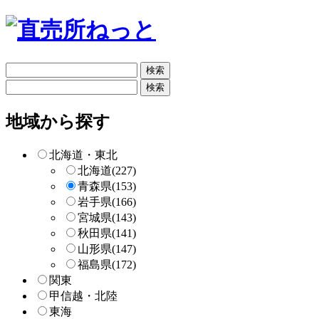
フ
リ
フ
ー
リ
検
ー
地域から探す
索
検
索
北海道・東北
北海道
(227)
青森県
(153)
岩手県
(166)
宮城県
(143)
秋田県
(141)
山形県
(147)
福島県
(172)
関東
甲信越・北陸
東海