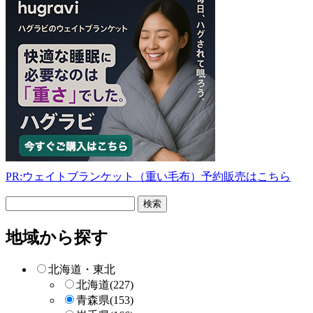
PR:ウェイトブランケット（重い毛布）予約販売はこちら
フ
リ
ー
地域から探す
検
索
北海道・東北
北海道
(227)
青森県
(153)