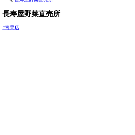
っ
と
長寿屋野菜直売所
#青果店