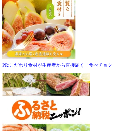
屋
野
菜
直
売
所
039-
1702
青
森
県
PR:こだわり食材が生産者から直接届く「食べチョク」
三
戸
郡
五
戸
町
倉
石
中
市
中