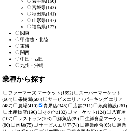
岩手県
(166)
宮城県
(143)
秋田県
(141)
山形県
(147)
福島県
(172)
関東
甲信越・北陸
東海
関西
中国・四国
九州・沖縄
業種から探す
ファーマーズ マーケット(1692)
スーパーマーケット
(664)
果樹園(600)
サービスエリア / パーキング エリア
(487)
農場(410)
青果店(345)
店舗(311)
娯楽施設(261)
土産物店(196)
その他(132)
マーケット(124)
八百屋
(107)
レストラン(103)
鮮魚店(99)
生鮮食品マーケット
(80)
肉店(75)
サービスエリア(74)
農業組合(65)
農業