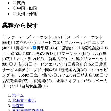
関西
中国・四国
九州・沖縄
業種から探す
ファーマーズ マーケット(1692)
スーパーマーケット
(664)
果樹園(600)
サービスエリア / パーキング エリア
(487)
農場(410)
青果店(345)
店舗(311)
娯楽施設(261)
土産物店(196)
その他(132)
マーケット(124)
八百屋
(107)
レストラン(103)
鮮魚店(99)
生鮮食品マーケット
(80)
肉店(75)
サービスエリア(74)
農業組合(65)
農業
サービス業(61)
ブドウ園(46)
観光案内所(40)
ショッピ
ング モール(40)
魚市場(40)
カフェ(39)
精肉店(38)
食
品製造業者(37)
養鶏場(37)
企業のオフィス(36)
ベーカ
リー(32)
自然食品店(30)
直
ホーム
売
北海道・東北
所
青森県
ね
長寿屋野菜直売所