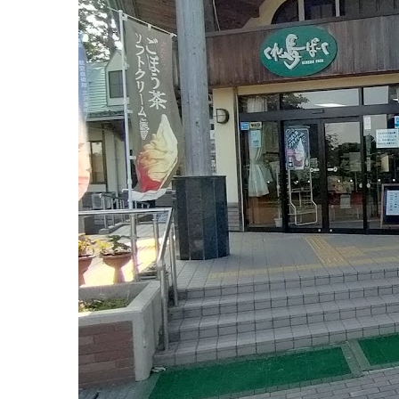
20
っ
日
と