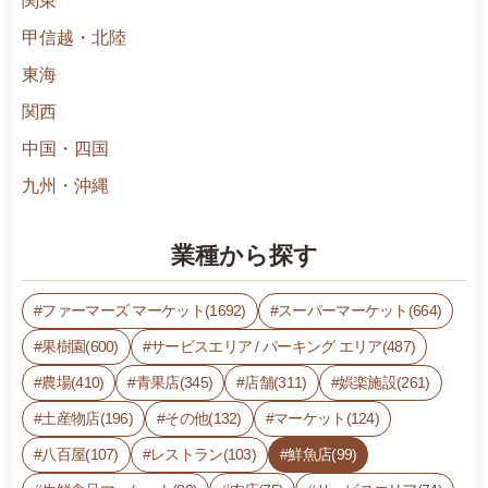
関東
甲信越・北陸
東海
関西
中国・四国
九州・沖縄
業種から探す
ファーマーズ マーケット(1692)
スーパーマーケット(664)
果樹園(600)
サービスエリア / パーキング エリア(487)
農場(410)
青果店(345)
店舗(311)
娯楽施設(261)
土産物店(196)
その他(132)
マーケット(124)
八百屋(107)
レストラン(103)
鮮魚店(99)