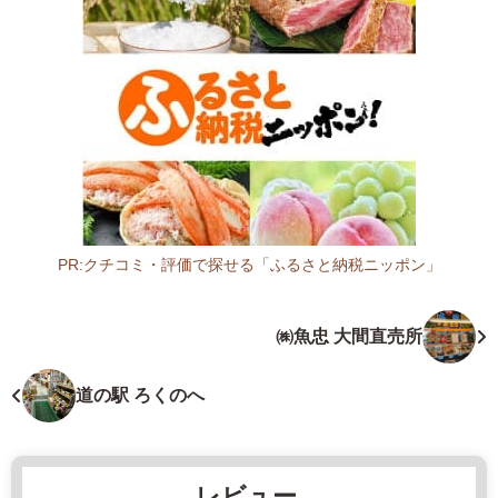
3
4
3
青
森
県
東
津
軽
郡
PR:クチコミ・評価で探せる「ふるさと納税ニッポン」
平
青
内
森
㈱魚忠 大間直売所
町
県
狩
鮮
場
魚
道の駅 ろくのへ
沢
店
浜
2
懸
0
レビュー
8