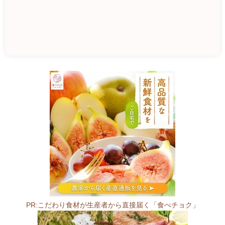
熊
谷
ホ
タ
テ
販
売
所
0
3
9
PR:こだわり食材が生産者から直接届く「食べチョク」
-
3