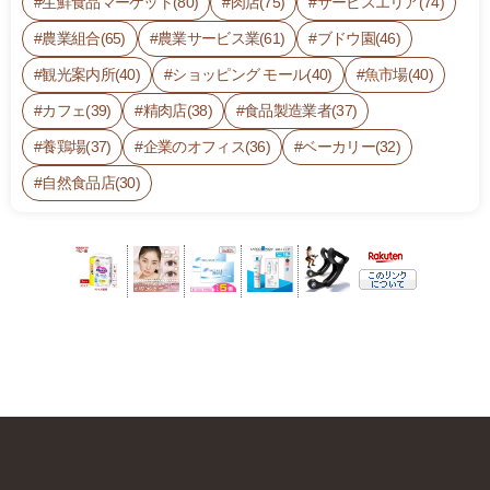
生鮮食品マーケット(80)
肉店(75)
サービスエリア(74)
農業組合(65)
農業サービス業(61)
ブドウ園(46)
観光案内所(40)
ショッピング モール(40)
魚市場(40)
カフェ(39)
精肉店(38)
食品製造業者(37)
養鶏場(37)
企業のオフィス(36)
ベーカリー(32)
自然食品店(30)