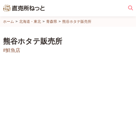
直
ホーム
北海道・東北
青森県
熊谷ホタテ販売所
売
所
熊谷ホタテ販売所
ね
#鮮魚店
っ
と