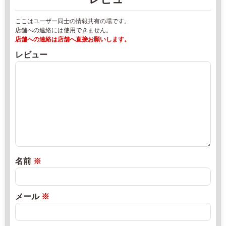
2
2
2
ここはユーザー同士の情報共有の場です。
-
年
店舗への連絡には使用できません。
3
8
店舗への連絡は店舗へ直接お願いします。
0
月
レビュー
1
1
7
8
-
日
7
2
直
5
0
売
7
2
所
-
2
ね
2
年
っ
7
8
と
名前
※
4
月
9
2
0
メール
※
7:
日
0