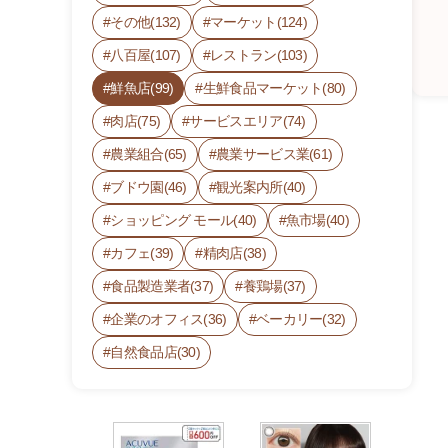
その他(132)
マーケット(124)
八百屋(107)
レストラン(103)
鮮魚店(99)
生鮮食品マーケット(80)
肉店(75)
サービスエリア(74)
農業組合(65)
農業サービス業(61)
ブドウ園(46)
観光案内所(40)
田
ショッピング モール(40)
魚市場(40)
中
ほ
カフェ(39)
精肉店(38)
た
食品製造業者(37)
養鶏場(37)
て
直
企業のオフィス(36)
ベーカリー(32)
売
自然食品店(30)
所
0
3
9