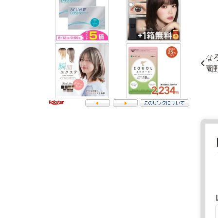
-
青
3
森
3
県
4
鮮
2
魚
青
店
森
2
県
0
東
2
津
2
軽
年
郡
8
平
月
内
1
町
8
口
日
広
2
直
田
0
売
野