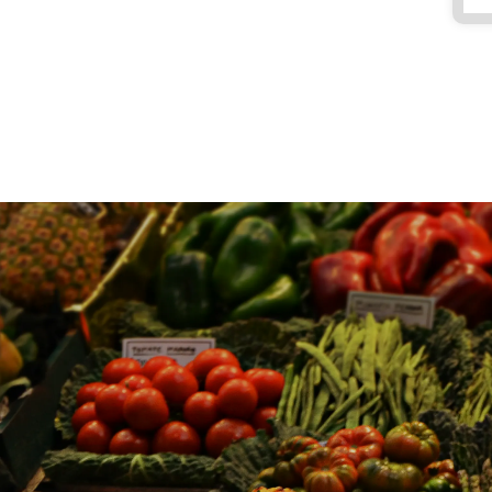
0
0
-
1
7:
0
0