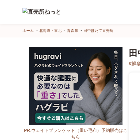
直
ホーム
北海道・東北
青森県
田中ほたて直売所
売
所
田
ね
っ
#鮮
と
PR:ウェイトブランケット（重い毛布）予約販売はこ
ちら