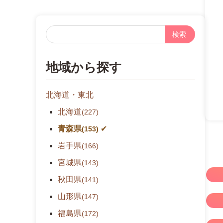
フ
リ
ー
地域から探す
検
索
北海道・東北
北海道
(227)
青森県
(153)
岩手県
(166)
宮城県
(143)
秋田県
(141)
山形県
(147)
福島県
(172)