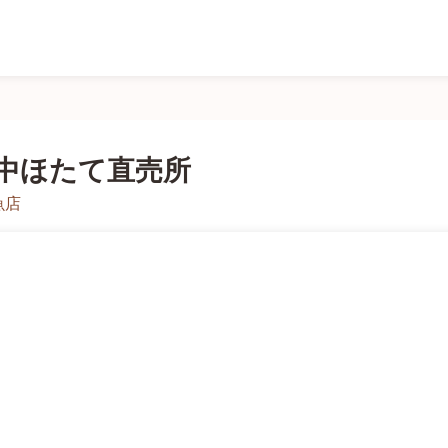
中ほたて直売所
魚店