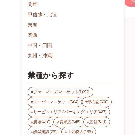
営
関東
甲信越・北陸
東海
関西
中国・四国
九州・沖縄
業種から探す
ファーマーズ マーケット(1692)
スーパーマーケット(664)
果樹園(600)
サービスエリア / パーキング エリア(487)
農場(410)
青果店(345)
店舗(311)
娯楽施設(261)
土産物店(196)