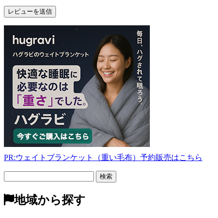
PR:ウェイトブランケット（重い毛布）予約販売はこちら
フ
リ
ー
地域から探す
検
索