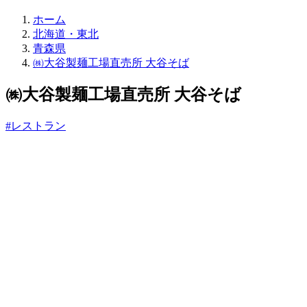
直
ホーム
売
北海道・東北
所
青森県
ね
㈱大谷製麺工場直売所 大谷そば
っ
と
㈱大谷製麺工場直売所 大谷そば
#レストラン