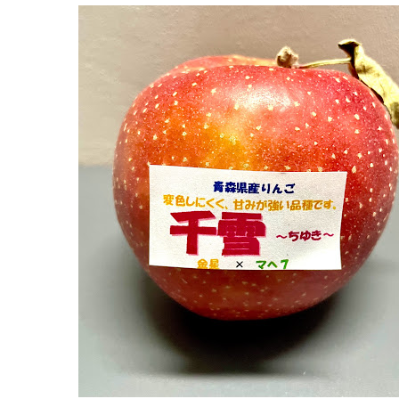
nikonikodori.jp/shop/%25E6%25A0%25AA%25E5%25BC%
県
9:00-
17:00
レ
日
ス
曜
ト
日
ラ
ン
2022
年
8
月
18
日
2022
直
年
売
8
所
月
ね
20
っ
日
と