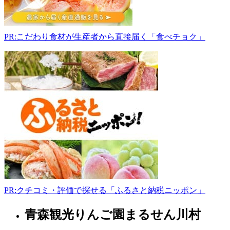
大
谷
そ
PR:こだわり食材が生産者から直接届く「食べチョク」
ば
030-
0862
青
森
県
青
森
市
古
川
1
丁
目
11-
PR:クチコミ・評価で探せる「ふるさと納税ニッポン」
1
017-
青森観光りんご園まるせん川村
722-
青
7050
森