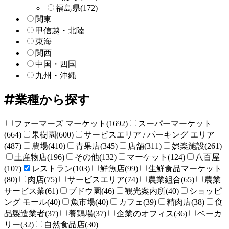
福島県
(172)
関東
甲信越・北陸
東海
関西
中国・四国
九州・沖縄
業種から探す
ファーマーズ マーケット(1692)
スーパーマーケット
(664)
果樹園(600)
サービスエリア / パーキング エリア
(487)
農場(410)
青果店(345)
店舗(311)
娯楽施設(261)
土産物店(196)
その他(132)
マーケット(124)
八百屋
(107)
レストラン(103)
鮮魚店(99)
生鮮食品マーケット
(80)
肉店(75)
サービスエリア(74)
農業組合(65)
農業
サービス業(61)
ブドウ園(46)
観光案内所(40)
ショッピ
ング モール(40)
魚市場(40)
カフェ(39)
精肉店(38)
食
品製造業者(37)
養鶏場(37)
企業のオフィス(36)
ベーカ
リー(32)
自然食品店(30)