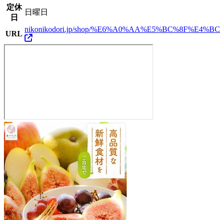
定休
日曜日
日
nikonikodori.jp/shop/%E6%A0%AA%E5%BC%8F%
URL
㈱
大
谷
製
麺
工
場
直
売
所