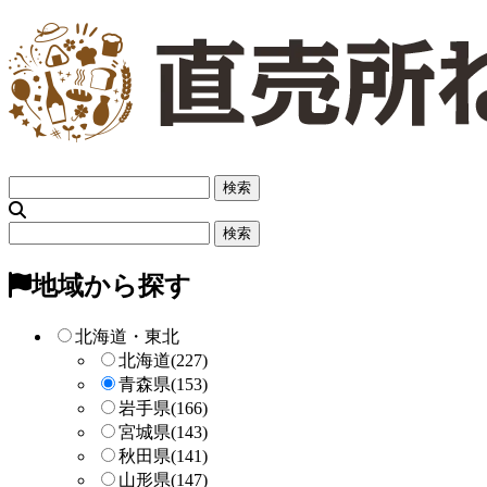
フ
リ
ー
フ
検
リ
索
ー
地域から探す
検
索
北海道・東北
北海道
(227)
青森県
(153)
岩手県
(166)
宮城県
(143)
秋田県
(141)
山形県
(147)