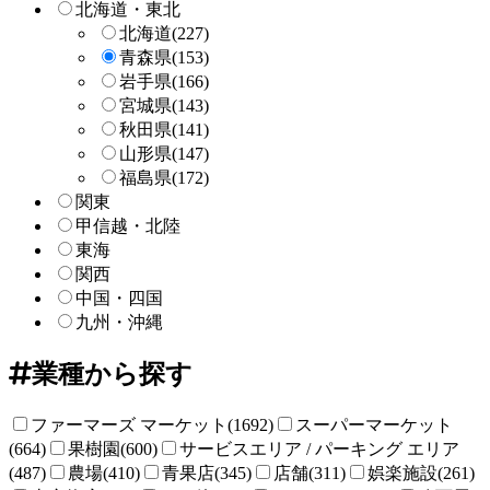
北海道・東北
北海道
(227)
青森県
(153)
岩手県
(166)
宮城県
(143)
秋田県
(141)
山形県
(147)
福島県
(172)
関東
甲信越・北陸
東海
関西
中国・四国
九州・沖縄
業種から探す
ファーマーズ マーケット(1692)
スーパーマーケット
(664)
果樹園(600)
サービスエリア / パーキング エリア
(487)
農場(410)
青果店(345)
店舗(311)
娯楽施設(261)