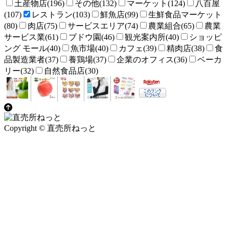
土産物店(196)
その他(132)
マーケット(124)
八百屋
(107)
レストラン(103)
鮮魚店(99)
生鮮食品マーケット
(80)
肉店(75)
サービスエリア(74)
農業組合(65)
農業
サービス業(61)
ブドウ園(46)
観光案内所(40)
ショッピ
ング モール(40)
魚市場(40)
カフェ(39)
精肉店(38)
食
品製造業者(37)
養鶏場(37)
企業のオフィス(36)
ベーカ
リー(32)
自然食品店(30)
Copyright © 直売所ねっと