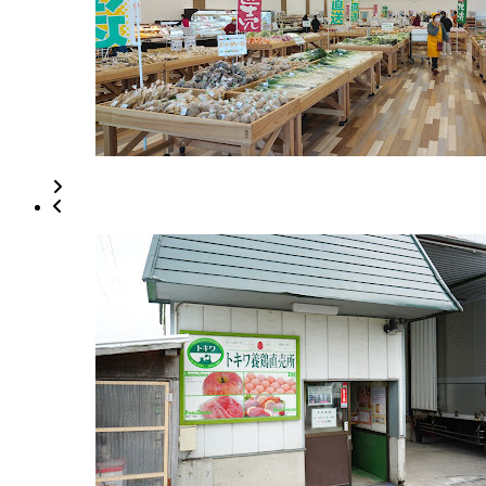
ャ
ラ
リ
ー
2022
年
8
月
18
日
2022
直
年
売
8
所
月
ね
30
っ
日
と