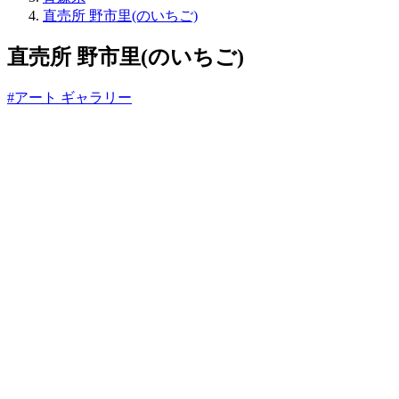
ね
直売所 野市里(のいちご)
っ
と
直売所 野市里(のいちご)
#アート ギャラリー