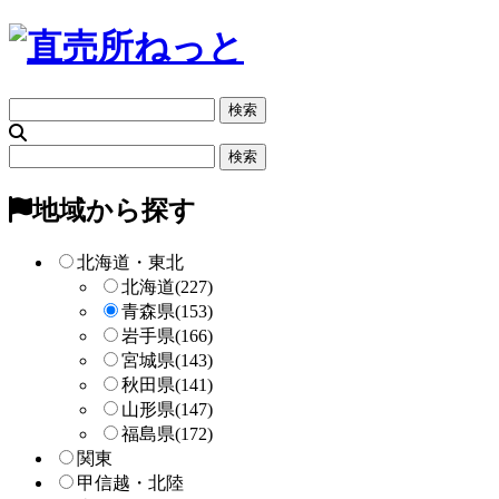
フ
リ
ー
フ
検
リ
索
ー
地域から探す
検
索
北海道・東北
北海道
(227)
青森県
(153)
岩手県
(166)
宮城県
(143)
秋田県
(141)
山形県
(147)
福島県
(172)
関東
甲信越・北陸