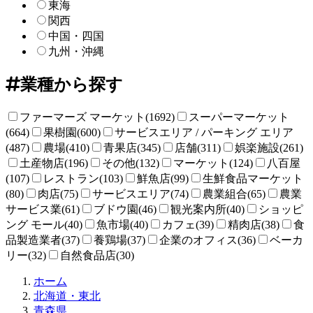
東海
関西
中国・四国
九州・沖縄
業種から探す
ファーマーズ マーケット(1692)
スーパーマーケット
(664)
果樹園(600)
サービスエリア / パーキング エリア
(487)
農場(410)
青果店(345)
店舗(311)
娯楽施設(261)
土産物店(196)
その他(132)
マーケット(124)
八百屋
(107)
レストラン(103)
鮮魚店(99)
生鮮食品マーケット
(80)
肉店(75)
サービスエリア(74)
農業組合(65)
農業
サービス業(61)
ブドウ園(46)
観光案内所(40)
ショッピ
ング モール(40)
魚市場(40)
カフェ(39)
精肉店(38)
食
品製造業者(37)
養鶏場(37)
企業のオフィス(36)
ベーカ
リー(32)
自然食品店(30)
直
ホーム
売
北海道・東北
所
青森県