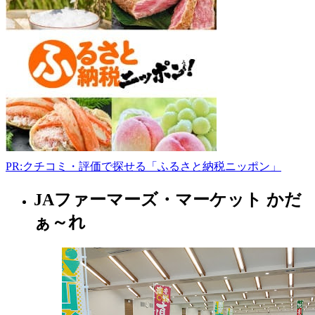
前
市
宮
地
川
添
77-
4
0172-
82-
1055
www.anekko.com/%3Fmode%3Df7
PR:クチコミ・評価で探せる「ふるさと納税ニッポン」
9:00-
17:00
日
JAファーマーズ・マーケット かだ
青
曜
森
ぁ～れ
日
県
ア
ー
ト
ギ