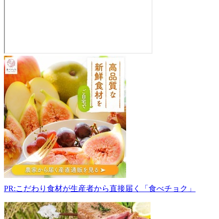
直
売
所
野
市
里
(の
い
ち
ご)
036-
1341
青
PR:こだわり食材が生産者から直接届く「食べチョク」
森
県
弘