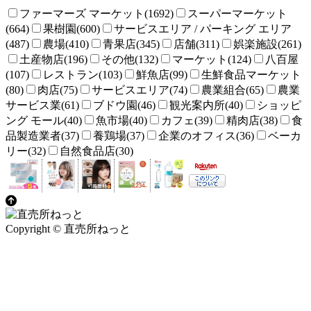
ファーマーズ マーケット(1692)
スーパーマーケット
(664)
果樹園(600)
サービスエリア / パーキング エリア
(487)
農場(410)
青果店(345)
店舗(311)
娯楽施設(261)
土産物店(196)
その他(132)
マーケット(124)
八百屋
(107)
レストラン(103)
鮮魚店(99)
生鮮食品マーケット
(80)
肉店(75)
サービスエリア(74)
農業組合(65)
農業
サービス業(61)
ブドウ園(46)
観光案内所(40)
ショッピ
ング モール(40)
魚市場(40)
カフェ(39)
精肉店(38)
食
品製造業者(37)
養鶏場(37)
企業のオフィス(36)
ベーカ
リー(32)
自然食品店(30)
Copyright © 直売所ねっと