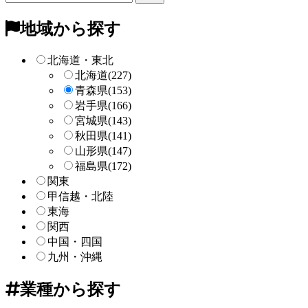
リ
ー
地域から探す
検
索
北海道・東北
北海道
(227)
青森県
(153)
岩手県
(166)
宮城県
(143)
秋田県
(141)
山形県
(147)
福島県
(172)
関東
甲信越・北陸
東海
関西
中国・四国
九州・沖縄
業種から探す