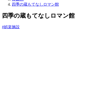
ね
四季の蔵もてなしロマン館
っ
と
四季の蔵もてなしロマン館
#娯楽施設