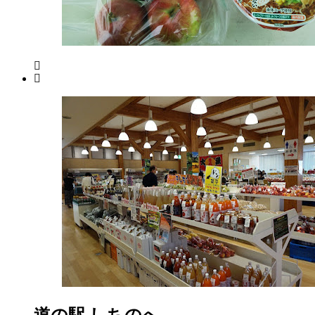
月
18
日
2022
直
年
売
8
所
月
ね
20
っ
日
と