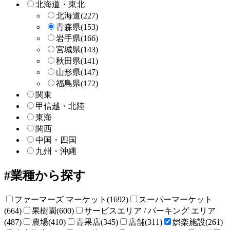
北海道・東北
北海道
(227)
青森県
(153)
岩手県
(166)
宮城県
(143)
秋田県
(141)
山形県
(147)
福島県
(172)
関東
甲信越・北陸
東海
関西
中国・四国
九州・沖縄
業種から探す
ファーマーズ マーケット(1692)
スーパーマーケット
(664)
果樹園(600)
サービスエリア / パーキング エリア
(487)
農場(410)
青果店(345)
店舗(311)
娯楽施設(261)