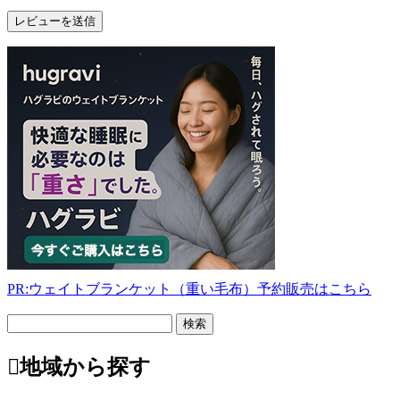
PR:ウェイトブランケット（重い毛布）予約販売はこちら
フ
リ
ー
地域から探す
検
索