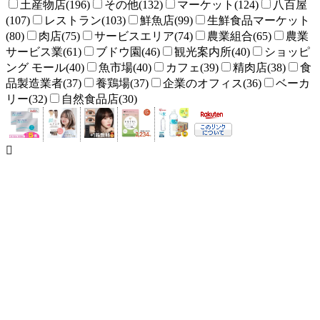
土産物店(196)
その他(132)
マーケット(124)
八百屋
(107)
レストラン(103)
鮮魚店(99)
生鮮食品マーケット
(80)
肉店(75)
サービスエリア(74)
農業組合(65)
農業
サービス業(61)
ブドウ園(46)
観光案内所(40)
ショッピ
ング モール(40)
魚市場(40)
カフェ(39)
精肉店(38)
食
品製造業者(37)
養鶏場(37)
企業のオフィス(36)
ベーカ
リー(32)
自然食品店(30)