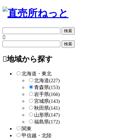
フ
リ
ー
フ
検
リ
索
ー
地域から探す
検
索
北海道・東北
北海道
(227)
青森県
(153)
岩手県
(166)
宮城県
(143)
秋田県
(141)
山形県
(147)
福島県
(172)
関東
甲信越・北陸