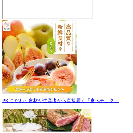
四
季
の
蔵
も
て
な
し
ロ
マ
ン
館
036-
PR:こだわり食材が生産者から直接届く「食べチョク」
0242
青
森
県
平
川