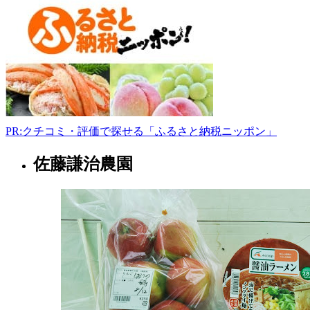
市
猿
賀
石
林
10-
1
0172-
43-
PR:クチコミ・評価で探せる「ふるさと納税ニッポン」
5610
佐藤謙治農園
9:00-
青
17:00
森
県
娯
楽
施
設
2022
年
8