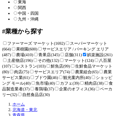
東海
関西
中国・四国
九州・沖縄
業種から探す
ファーマーズ マーケット(1692)
スーパーマーケット
(664)
果樹園(600)
サービスエリア / パーキング エリア
(487)
農場(410)
青果店(345)
店舗(311)
娯楽施設(261)
土産物店(196)
その他(132)
マーケット(124)
八百屋
(107)
レストラン(103)
鮮魚店(99)
生鮮食品マーケット
(80)
肉店(75)
サービスエリア(74)
農業組合(65)
農業
サービス業(61)
ブドウ園(46)
観光案内所(40)
ショッピ
ング モール(40)
魚市場(40)
カフェ(39)
精肉店(38)
食
品製造業者(37)
養鶏場(37)
企業のオフィス(36)
ベーカ
リー(32)
自然食品店(30)
直
ホーム
売
北海道・東北
所
青森県