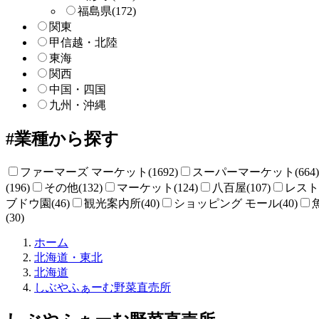
福島県
(172)
関東
甲信越・北陸
東海
関西
中国・四国
九州・沖縄
業種から探す
ファーマーズ マーケット(1692)
スーパーマーケット(664)
(196)
その他(132)
マーケット(124)
八百屋(107)
レストラ
ブドウ園(46)
観光案内所(40)
ショッピング モール(40)
(30)
直
ホーム
売
北海道・東北
所
北海道
ね
しぶやふぁーむ野菜直売所
っ
と