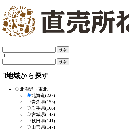
フ
リ
ー
フ
検
リ
索
ー
地域から探す
検
索
北海道・東北
北海道
(227)
青森県
(153)
岩手県
(166)
宮城県
(143)
秋田県
(141)
山形県
(147)