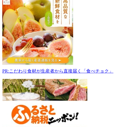
ぶ
や
ふ
ぁ
ー
む
野
菜
直
売
所
089-
PR:こだわり食材が生産者から直接届く「食べチョク」
0377
北
海
道
御
影
東
7
条
5