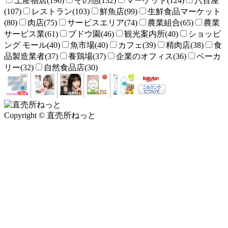
土産物店(196)
その他(132)
マーケット(124)
八百屋
(107)
レストラン(103)
鮮魚店(99)
生鮮食品マーケット
(80)
肉店(75)
サービスエリア(74)
農業組合(65)
農業
サービス業(61)
ブドウ園(46)
観光案内所(40)
ショッピ
ング モール(40)
魚市場(40)
カフェ(39)
精肉店(38)
食
品製造業者(37)
養鶏場(37)
企業のオフィス(36)
ベーカ
リー(32)
自然食品店(30)
Copyright © 直売所ねっと