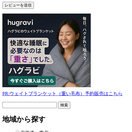
PR:ウェイトブランケット（重い毛布）予約販売はこちら
フ
リ
ー
地域から探す
検
索