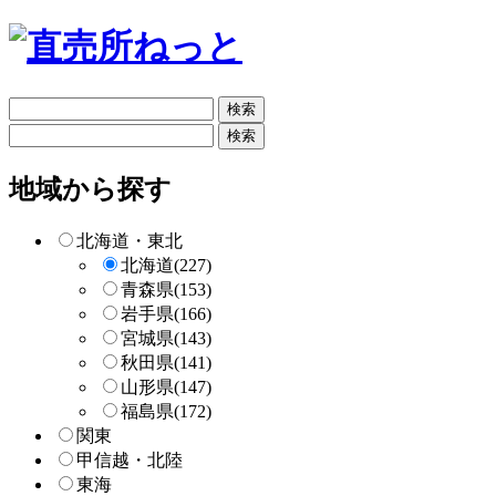
フ
リ
フ
ー
リ
検
ー
地域から探す
索
検
索
北海道・東北
北海道
(227)
青森県
(153)
岩手県
(166)
宮城県
(143)
秋田県
(141)
山形県
(147)
福島県
(172)
関東
甲信越・北陸
東海