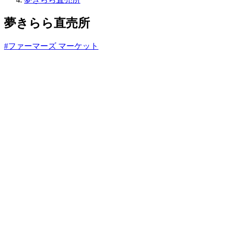
っ
と
夢きらら直売所
#ファーマーズ マーケット