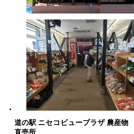
月
18
日
2022
直
年
売
8
所
月
ね
20
っ
日
と
道の駅 ニセコビュープラザ 農産物
直売所