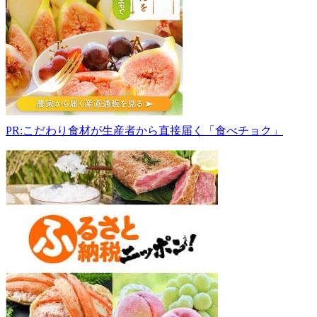
直
売
所
069-
1318
北
海
道
夕
PR:こだわり食材が生産者から直接届く「食べチョク」
張
郡
長
沼
町
西
3
線
北
12
090-
3893-
2405