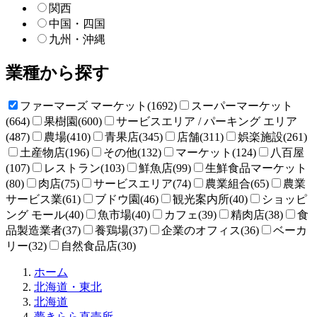
関西
中国・四国
九州・沖縄
業種から探す
ファーマーズ マーケット(1692)
スーパーマーケット
(664)
果樹園(600)
サービスエリア / パーキング エリア
(487)
農場(410)
青果店(345)
店舗(311)
娯楽施設(261)
土産物店(196)
その他(132)
マーケット(124)
八百屋
(107)
レストラン(103)
鮮魚店(99)
生鮮食品マーケット
(80)
肉店(75)
サービスエリア(74)
農業組合(65)
農業
サービス業(61)
ブドウ園(46)
観光案内所(40)
ショッピ
ング モール(40)
魚市場(40)
カフェ(39)
精肉店(38)
食
品製造業者(37)
養鶏場(37)
企業のオフィス(36)
ベーカ
リー(32)
自然食品店(30)
直
ホーム
売
北海道・東北
所
北海道
ね
夢きらら直売所