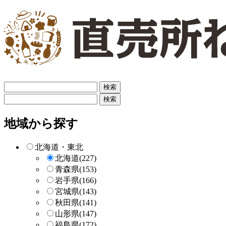
フ
リ
フ
ー
リ
検
ー
地域から探す
索
検
索
北海道・東北
北海道
(227)
青森県
(153)
岩手県
(166)
宮城県
(143)
秋田県
(141)
山形県
(147)
福島県
(172)