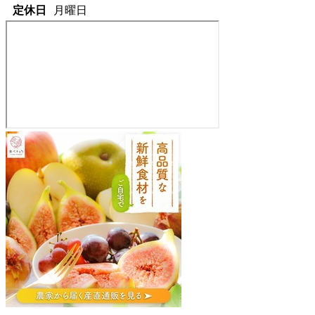
定休日
月曜日
野
菜
と
花
の
直
売
所
ゆ
め
や
061-
0600