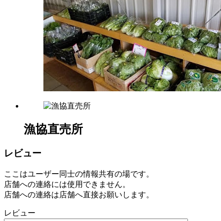
17:00
百
月
屋
曜
2022
日
年
8
月
18
日
2022
直
年
売
8
所
月
ね
20
っ
漁協直売所
日
と
レビュー
ここはユーザー同士の情報共有の場です。
店舗への連絡には使用できません。
店舗への連絡は店舗へ直接お願いします。
レビュー