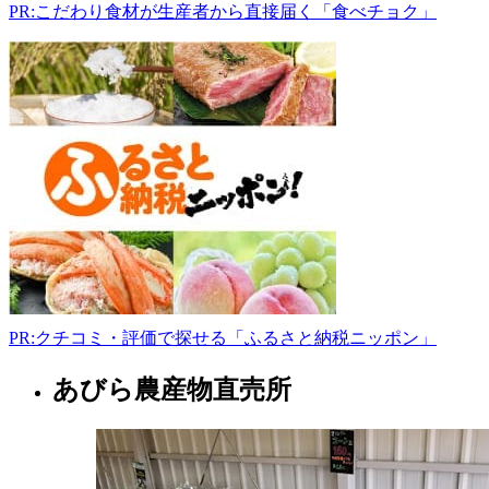
PR:こだわり食材が生産者から直接届く「食べチョク」
北
海
道
樺
戸
郡
浦
臼
町
キ
ナ
ウ
ス
ナ
イ
PR:クチコミ・評価で探せる「ふるさと納税ニッポン」
186-
214
あびら農産物直売所
北
080-
3230-
海
6028
道
8:30-
八