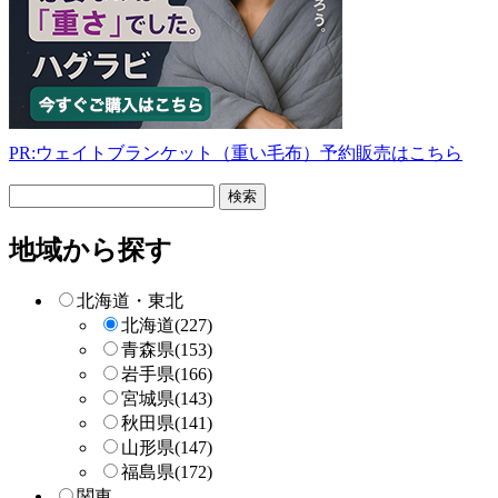
PR:ウェイトブランケット（重い毛布）予約販売はこちら
フ
リ
ー
地域から探す
検
索
北海道・東北
北海道
(227)
青森県
(153)
岩手県
(166)
宮城県
(143)
秋田県
(141)
山形県
(147)
福島県
(172)
関東