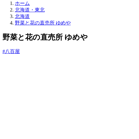
直
ホーム
売
北海道・東北
所
北海道
ね
野菜と花の直売所 ゆめや
っ
と
野菜と花の直売所 ゆめや
#八百屋