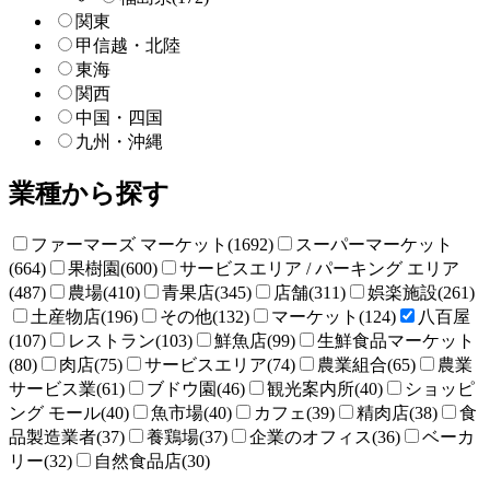
関東
甲信越・北陸
東海
関西
中国・四国
九州・沖縄
業種から探す
ファーマーズ マーケット(1692)
スーパーマーケット
(664)
果樹園(600)
サービスエリア / パーキング エリア
(487)
農場(410)
青果店(345)
店舗(311)
娯楽施設(261)
土産物店(196)
その他(132)
マーケット(124)
八百屋
(107)
レストラン(103)
鮮魚店(99)
生鮮食品マーケット
(80)
肉店(75)
サービスエリア(74)
農業組合(65)
農業
サービス業(61)
ブドウ園(46)
観光案内所(40)
ショッピ
ング モール(40)
魚市場(40)
カフェ(39)
精肉店(38)
食
品製造業者(37)
養鶏場(37)
企業のオフィス(36)
ベーカ
リー(32)
自然食品店(30)