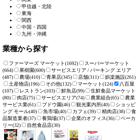
甲信越・北陸
東海
関西
中国・四国
九州・沖縄
業種から探す
ファーマーズ マーケット(1692)
スーパーマーケット
(664)
果樹園(600)
サービスエリア / パーキング エリア
(487)
農場(410)
青果店(345)
店舗(311)
娯楽施設(261)
土産物店(196)
その他(132)
マーケット(124)
八百屋
(107)
レストラン(103)
鮮魚店(99)
生鮮食品マーケット
(80)
肉店(75)
サービスエリア(74)
農業組合(65)
農業
サービス業(61)
ブドウ園(46)
観光案内所(40)
ショッピ
ング モール(40)
魚市場(40)
カフェ(39)
精肉店(38)
食
品製造業者(37)
養鶏場(37)
企業のオフィス(36)
ベーカ
リー(32)
自然食品店(30)