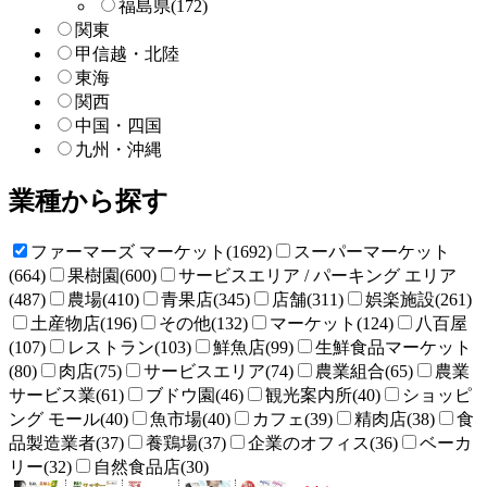
福島県
(172)
関東
甲信越・北陸
東海
関西
中国・四国
九州・沖縄
業種から探す
ファーマーズ マーケット(1692)
スーパーマーケット
(664)
果樹園(600)
サービスエリア / パーキング エリア
(487)
農場(410)
青果店(345)
店舗(311)
娯楽施設(261)
土産物店(196)
その他(132)
マーケット(124)
八百屋
(107)
レストラン(103)
鮮魚店(99)
生鮮食品マーケット
(80)
肉店(75)
サービスエリア(74)
農業組合(65)
農業
サービス業(61)
ブドウ園(46)
観光案内所(40)
ショッピ
ング モール(40)
魚市場(40)
カフェ(39)
精肉店(38)
食
品製造業者(37)
養鶏場(37)
企業のオフィス(36)
ベーカ
リー(32)
自然食品店(30)