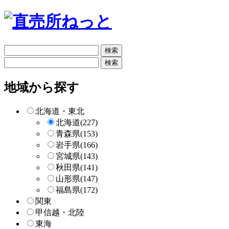
フ
リ
フ
ー
リ
検
ー
地域から探す
索
検
索
北海道・東北
北海道
(227)
青森県
(153)
岩手県
(166)
宮城県
(143)
秋田県
(141)
山形県
(147)
福島県
(172)
関東
甲信越・北陸
東海