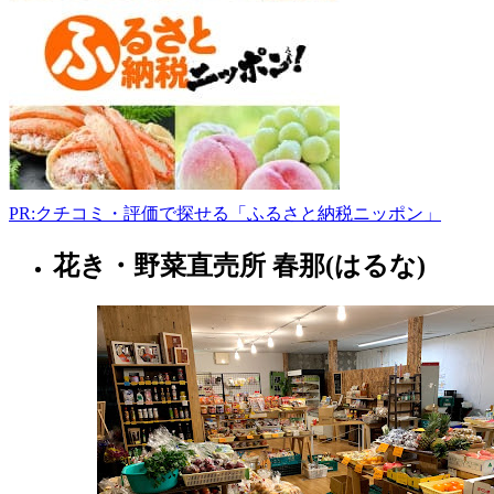
29-
1
0136-
22-
4882
www.mitizukanouen.com
9:00-
17:00
PR:クチコミ・評価で探せる「ふるさと納税ニッポン」
花き・野菜直売所 春那(はるな)
北
海
道
フ
ァ
ー
マ
ー
ズ