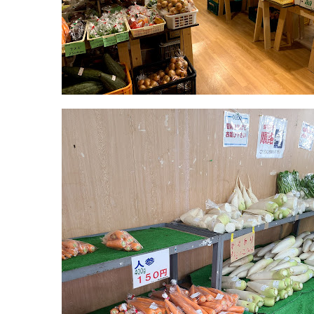
マ
ー
ケ
ッ
ト
2022
年
8
月
18
日
2022
直
年
売
8
所
月
ね
20
っ
日
と