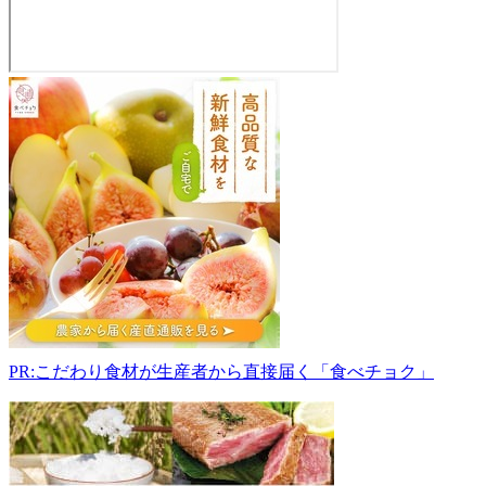
道
塚
農
園
044-
0071
北
海
道
虻
田
郡
倶
PR:こだわり食材が生産者から直接届く「食べチョク」
知
安
町
寒
別