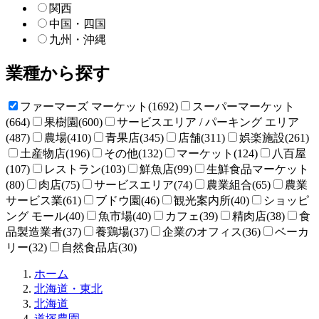
関西
中国・四国
九州・沖縄
業種から探す
ファーマーズ マーケット(1692)
スーパーマーケット
(664)
果樹園(600)
サービスエリア / パーキング エリア
(487)
農場(410)
青果店(345)
店舗(311)
娯楽施設(261)
土産物店(196)
その他(132)
マーケット(124)
八百屋
(107)
レストラン(103)
鮮魚店(99)
生鮮食品マーケット
(80)
肉店(75)
サービスエリア(74)
農業組合(65)
農業
サービス業(61)
ブドウ園(46)
観光案内所(40)
ショッピ
ング モール(40)
魚市場(40)
カフェ(39)
精肉店(38)
食
品製造業者(37)
養鶏場(37)
企業のオフィス(36)
ベーカ
リー(32)
自然食品店(30)
直
ホーム
売
北海道・東北
所
北海道
ね
道塚農園