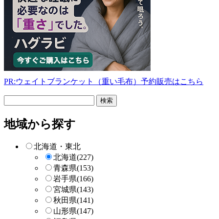
PR:ウェイトブランケット（重い毛布）予約販売はこちら
フ
リ
ー
地域から探す
検
索
北海道・東北
北海道
(227)
青森県
(153)
岩手県
(166)
宮城県
(143)
秋田県
(141)
山形県
(147)