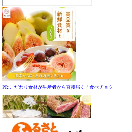
黒
瀬
農
園
(ラ
ベ
ン
ダ
ー
園・
野
菜
直
PR:こだわり食材が生産者から直接届く「食べチョク」
売
所)
073-
0107
北
海
道
砂