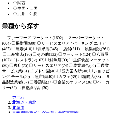
関西
中国・四国
九州・沖縄
業種から探す
ファーマーズ マーケット(1692)
スーパーマーケット
(664)
果樹園(600)
サービスエリア / パーキング エリア
(487)
農場(410)
青果店(345)
店舗(311)
娯楽施設(261)
土産物店(196)
その他(132)
マーケット(124)
八百屋
(107)
レストラン(103)
鮮魚店(99)
生鮮食品マーケット
(80)
肉店(75)
サービスエリア(74)
農業組合(65)
農業
サービス業(61)
ブドウ園(46)
観光案内所(40)
ショッピ
ング モール(40)
魚市場(40)
カフェ(39)
精肉店(38)
食
品製造業者(37)
養鶏場(37)
企業のオフィス(36)
ベーカ
リー(32)
自然食品店(30)
直
ホーム
売
北海道・東北
所
北海道
ね
黒瀬農園(ラベンダー園・野菜直売所)