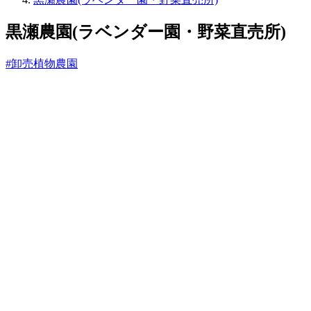
っ
と
黒瀬農園(ラベンダー園・野菜直売所)
#卸売植物農園