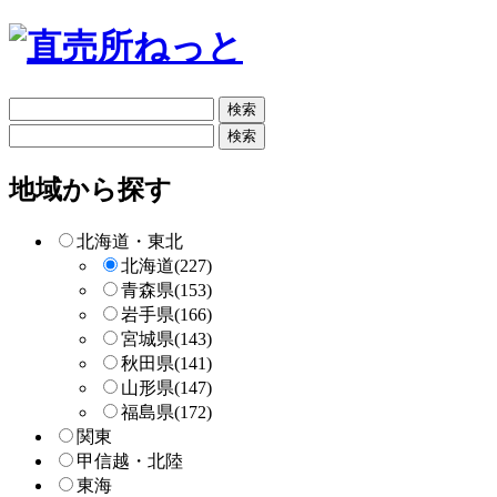
フ
リ
フ
ー
リ
検
ー
地域から探す
索
検
索
北海道・東北
北海道
(227)
青森県
(153)
岩手県
(166)
宮城県
(143)
秋田県
(141)
山形県
(147)
福島県
(172)
関東
甲信越・北陸
東海