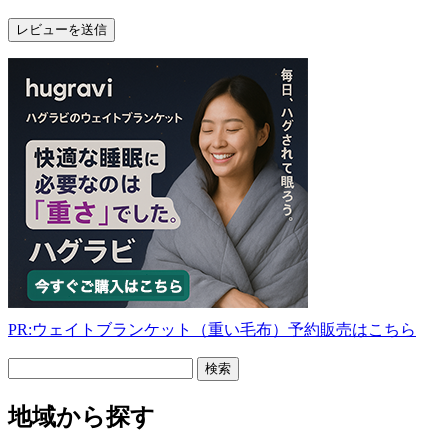
PR:ウェイトブランケット（重い毛布）予約販売はこちら
フ
リ
ー
地域から探す
検