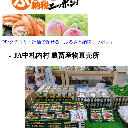
川
市
一
の
沢
62
0125-
PR:クチコミ・評価で探せる「ふるさと納税ニッポン」
53-
2685
JA中札内村 農畜産物直売所
北
-
海
道
卸
売
植
物
農
園
2022
年
8