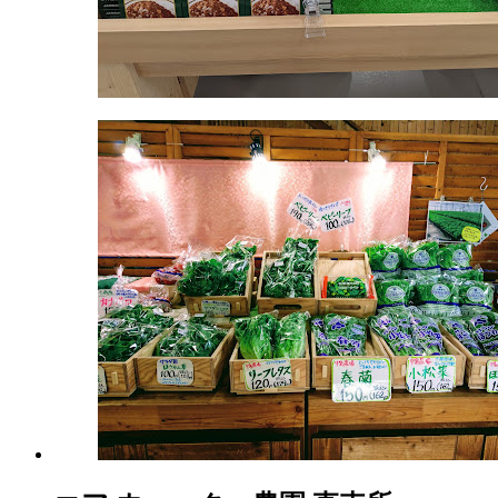
月
18
日
2022
直
年
売
8
所
月
ね
20
っ
日
と