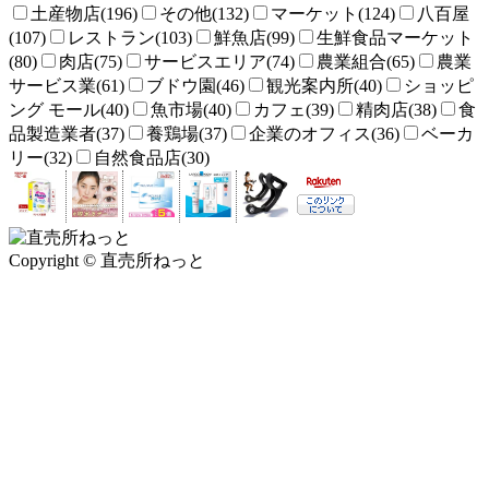
土産物店(196)
その他(132)
マーケット(124)
八百屋
(107)
レストラン(103)
鮮魚店(99)
生鮮食品マーケット
(80)
肉店(75)
サービスエリア(74)
農業組合(65)
農業
サービス業(61)
ブドウ園(46)
観光案内所(40)
ショッピ
ング モール(40)
魚市場(40)
カフェ(39)
精肉店(38)
食
品製造業者(37)
養鶏場(37)
企業のオフィス(36)
ベーカ
リー(32)
自然食品店(30)
Copyright © 直売所ねっと