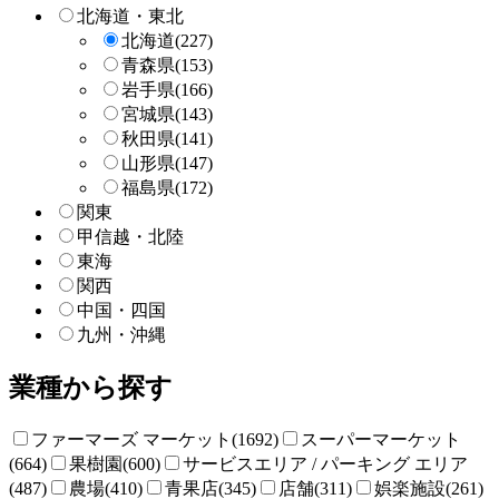
索
北海道・東北
北海道
(227)
青森県
(153)
岩手県
(166)
宮城県
(143)
秋田県
(141)
山形県
(147)
福島県
(172)
関東
甲信越・北陸
東海
関西
中国・四国
九州・沖縄
業種から探す
ファーマーズ マーケット(1692)
スーパーマーケット
(664)
果樹園(600)
サービスエリア / パーキング エリア
(487)
農場(410)
青果店(345)
店舗(311)
娯楽施設(261)