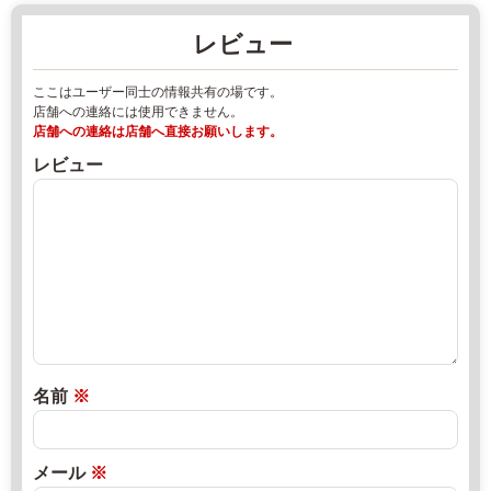
別
ー
レビュー
中
ズ
央
マ
ここはユーザー同士の情報共有の場です。
5
ー
店舗への連絡には使用できません。
条
ケ
店舗への連絡は店舗へ直接お願いします。
3
ッ
レビュー
丁
ト
目
2
1
0
-
2
6
2
0
年
1
8
1
月
-
1
名前
※
8
8
9
日
1
2
直
メール
※