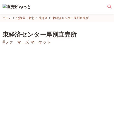
直
ホーム
北海道・東北
北海道
東経済センター厚別直売所
売
所
東経済センター厚別直売所
ね
#ファーマーズ マーケット
っ
と