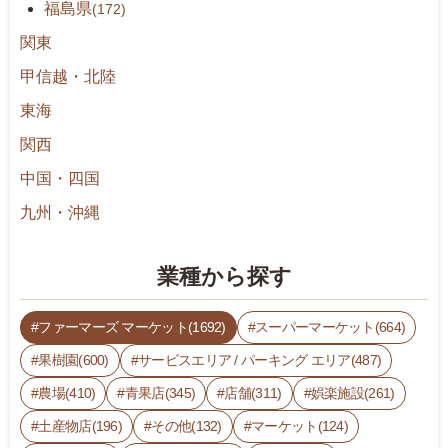
福島県
(172)
関東
甲信越・北陸
東海
関西
中国・四国
九州・沖縄
業種から探す
ファーマーズ マーケット(1692)
スーパーマーケット(664)
果樹園(600)
サービスエリア / パーキング エリア(487)
農場(410)
青果店(345)
店舗(311)
娯楽施設(261)
土産物店(196)
その他(132)
マーケット(124)