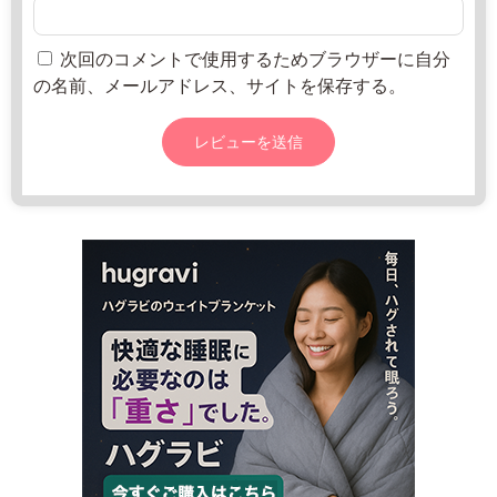
-
0
売
2
2
所
1
2
ね
次回のコメントで使用するためブラウザーに自分
5
年
っ
の名前、メールアドレス、サイトを保存する。
4
8
と
月
1
2
0:
0
0
日
0
-
1
5:
0
0
土
曜
日