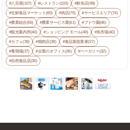
八百屋(107)
レストラン(103)
鮮魚店(99)
生鮮食品マーケット(80)
肉店(75)
サービスエリア(74)
農業組合(65)
農業サービス業(61)
ブドウ園(46)
観光案内所(40)
ショッピング モール(40)
魚市場(40)
カフェ(39)
精肉店(38)
食品製造業者(37)
養鶏場(37)
企業のオフィス(36)
ベーカリー(32)
自然食品店(30)