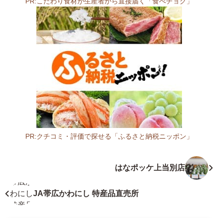
PR:こだわり食材が生産者から直接届く「食べチョク」
所
0
0
4
-
0
0
5
5
北
海
道
PR:クチコミ・評価で探せる「ふるさと納税ニッポン」
札
北
幌
海
はなポッケ上当別店
市
道
厚
フ
別
ァ
JA帯広かわにし 特産品直売所
区
ー
厚
マ