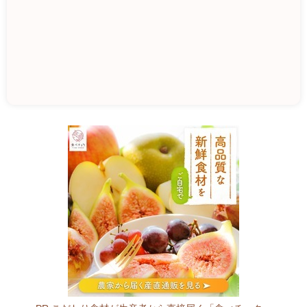
東
経
済
セ
ン
タ
ー
厚
別
直
売