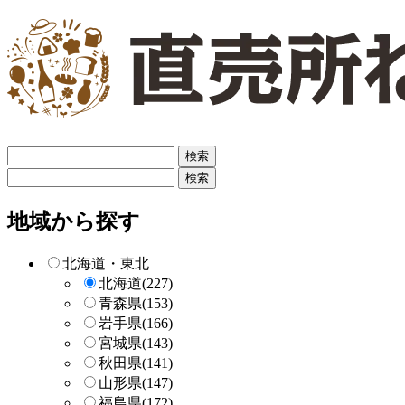
フ
リ
フ
ー
リ
検
ー
地域から探す
索
検
索
北海道・東北
北海道
(227)
青森県
(153)
岩手県
(166)
宮城県
(143)
秋田県
(141)
山形県
(147)
福島県
(172)