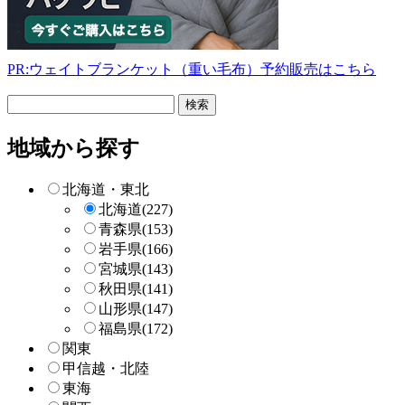
PR:ウェイトブランケット（重い毛布）予約販売はこちら
フ
リ
ー
地域から探す
検
索
北海道・東北
北海道
(227)
青森県
(153)
岩手県
(166)
宮城県
(143)
秋田県
(141)
山形県
(147)
福島県
(172)
関東
甲信越・北陸
東海