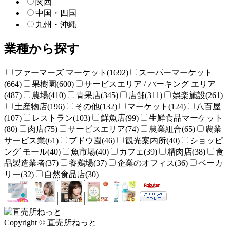
関西
中国・四国
九州・沖縄
業種から探す
ファーマーズ マーケット(1692)
スーパーマーケット
(664)
果樹園(600)
サービスエリア / パーキング エリア
(487)
農場(410)
青果店(345)
店舗(311)
娯楽施設(261)
土産物店(196)
その他(132)
マーケット(124)
八百屋
(107)
レストラン(103)
鮮魚店(99)
生鮮食品マーケット
(80)
肉店(75)
サービスエリア(74)
農業組合(65)
農業
サービス業(61)
ブドウ園(46)
観光案内所(40)
ショッピ
ング モール(40)
魚市場(40)
カフェ(39)
精肉店(38)
食
品製造業者(37)
養鶏場(37)
企業のオフィス(36)
ベーカ
リー(32)
自然食品店(30)
Copyright © 直売所ねっと