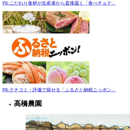
PR:こだわり食材が生産者から直接届く「食べチョク」
0805
北
海
道
東
区
東
苗
穂
5
条
3
丁
目
7-
PR:クチコミ・評価で探せる「ふるさと納税ニッポン」
36
き
高橋農園
の
北
と
海
や
道
011-
786-
デ