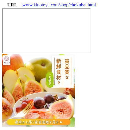
URL
www.kinotoya.com/shop/chokubai.html
き
の
と
や
東
苗
穂
工
場
直
売
店
007-