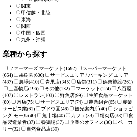
関東
甲信越・北陸
東海
関西
中国・四国
九州・沖縄
業種から探す
ファーマーズ マーケット(1692)
スーパーマーケット
(664)
果樹園(600)
サービスエリア / パーキング エリア
(487)
農場(410)
青果店(345)
店舗(311)
娯楽施設(261)
土産物店(196)
その他(132)
マーケット(124)
八百屋
(107)
レストラン(103)
鮮魚店(99)
生鮮食品マーケット
(80)
肉店(75)
サービスエリア(74)
農業組合(65)
農業
サービス業(61)
ブドウ園(46)
観光案内所(40)
ショッピ
ング モール(40)
魚市場(40)
カフェ(39)
精肉店(38)
食
品製造業者(37)
養鶏場(37)
企業のオフィス(36)
ベーカ
リー(32)
自然食品店(30)