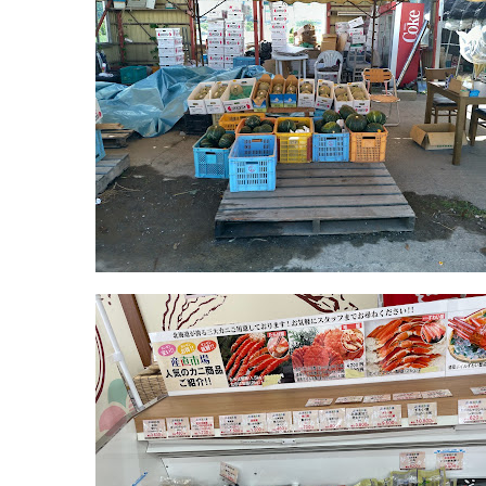
6161
ザ
www.kinotoya.com/shop/chokubai.html
ー
10:00-
ト
18:00
シ
ョ
ッ
プ
2022
年
8
月
18
日
2022
直
年
売
8
所
月
ね
20
っ
日
と