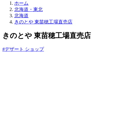
直
ホーム
売
北海道・東北
所
北海道
ね
きのとや 東苗穂工場直売店
っ
と
きのとや 東苗穂工場直売店
#デザート ショップ