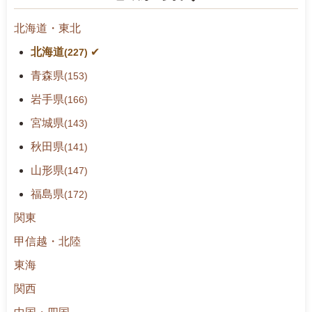
索
0
売
北海道・東北
2
所
2
ね
北海道
(227)
年
っ
8
と
青森県
(153)
月
岩手県
(166)
3
0
宮城県
(143)
日
秋田県
(141)
山形県
(147)
福島県
(172)
関東
甲信越・北陸
東海
関西