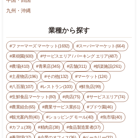
中国・四国
九州・沖縄
業種から探す
ファーマーズ マーケット(1692)
スーパーマーケット(664)
果樹園(600)
サービスエリア / パーキング エリア(487)
農場(410)
青果店(345)
店舗(311)
娯楽施設(261)
土産物店(196)
その他(132)
マーケット(124)
八百屋(107)
レストラン(103)
鮮魚店(99)
生鮮食品マーケット(80)
肉店(75)
サービスエリア(74)
農業組合(65)
農業サービス業(61)
ブドウ園(46)
観光案内所(40)
ショッピング モール(40)
魚市場(40)
カフェ(39)
精肉店(38)
食品製造業者(37)
養鶏場(37)
企業のオフィス(36)
ベーカリー(32)