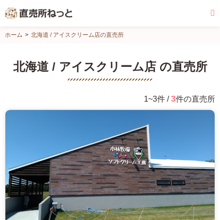
直
ホーム
北海道 / アイスクリーム店の直売所
売
所
北海道 / アイスクリーム店 の直売所
ね
っ
と
3
1~3件 /
件の直売所