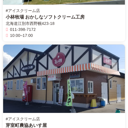
#アイスクリーム店
小林牧場 おかしなソフトクリーム工房
北海道江別市西野幌423-18
011-398-7172
10:00~17:00
北
海
道
ア
イ
ス
ク
リ
ー
ム
店
2
0
#アイスクリーム店
2
2
芽室町農協あいす屋