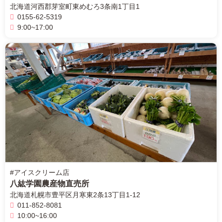
年
北海道河西郡芽室町東めむろ3条南1丁目1
8
0155-62-5319
月
9:00~17:00
1
北
8
海
日
道
2
直
ア
0
売
イ
2
所
ス
2
ね
ク
年
っ
リ
8
と
ー
月
ム
2
店
0
2
日
0
#アイスクリーム店
2
2
八紘学園農産物直売所
年
北海道札幌市豊平区月寒東2条13丁目1-12
8
011-852-8081
月
10:00~16:00