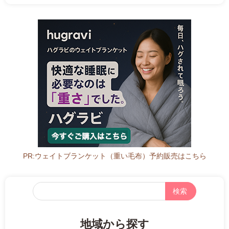
1
北
8
海
日
道
2
直
ア
0
売
イ
2
所
ス
2
ね
ク
年
っ
リ
8
と
ー
月
ム
2
店
0
2
日
0
2
2
PR:ウェイトブランケット（重い毛布）予約販売はこちら
年
8
月
フ
1
リ
8
ー
日
地域から探す
検
2
直