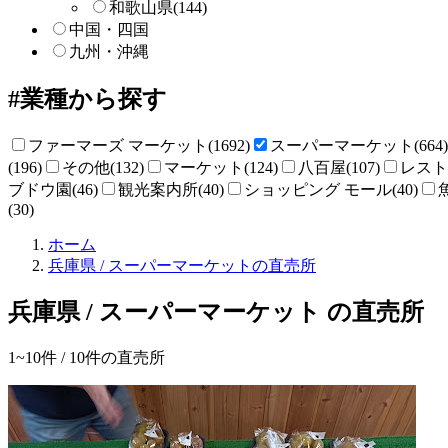
和歌山県
(144)
中国・四国
九州・沖縄
業種から探す
ファーマーズ マーケット(1692)
スーパーマーケット(664)
(196)
その他(132)
マーケット(124)
八百屋(107)
レストラ
ブドウ園(46)
観光案内所(40)
ショッピング モール(40)
(30)
直
ホーム
売
兵庫県 / スーパーマーケットの直売所
所
ね
兵庫県 / スーパーマーケット の直売所
っ
と
1~10件 /
10
件の直売所