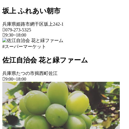
日
庫
と
県
坂上 ふれあい朝市
ス
兵庫県姫路市網干区坂上242-1
ー
079-273-5325
パ
9:30~18:00
ー
マ
兵
#スーパーマーケット
ー
庫
ケ
県
佐江自治会 花と緑ファーム
ッ
ト
ス
2022
兵庫県たつの市揖西町佐江
ー
年
9:00~18:00
パ
8
ー
兵
月
マ
庫
17
ー
日
県
ケ
2022
直
ッ
年
ス
売
ト
8
ー
所
2022
月
パ
ね
年
20