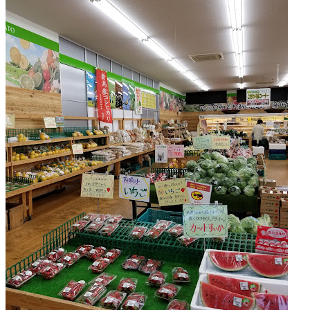
県
ス
ー
パ
ー
マ
ー
ケ
ッ
ト
2022
年
8
月
17
日
2022
直
年
売
8
所
月
ね
20
っ