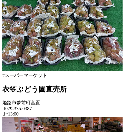
#スーパーマーケット
衣笠ぶどう園直売所
姫路市夢前町宮置
079-335-0387
~13:00
兵
庫