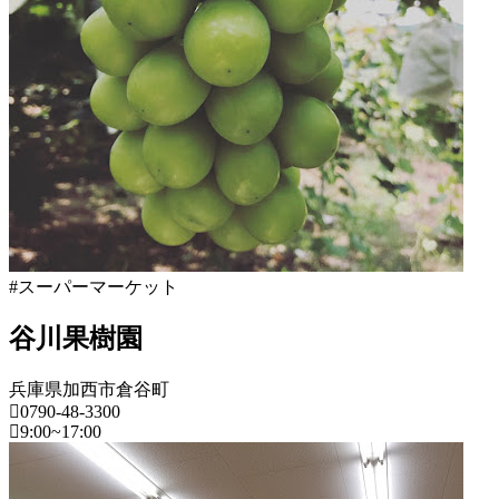
ー
っ
8
日
マ
と
月
ー
17
ケ
日
ッ
2022
直
ト
年
売
2022
8
所
年
月
ね
8
20
っ
月
日
と
17
日
2022
直
#スーパーマーケット
年
売
8
所
谷川果樹園
月
ね
20
っ
日
と
兵庫県加西市倉谷町
0790-48-3300
9:00~17:00
兵
庫