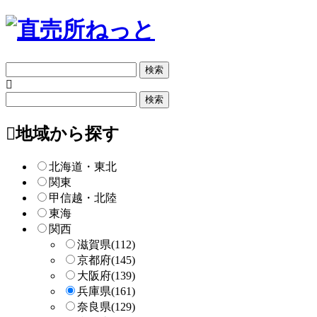
フ
リ
ー
フ
検
リ
索
ー
地域から探す
検
索
北海道・東北
関東
甲信越・北陸
東海
関西
滋賀県
(112)
京都府
(145)
大阪府
(139)
兵庫県
(161)
奈良県
(129)