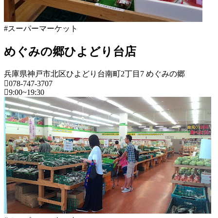
日
と
#スーパーマーケット
めぐみの郷ひよどり台店
兵庫県神戸市北区ひよどり台南町2丁目7 めぐみの郷
078-747-3707
9:00~19:30
兵
庫
県
ス
ー
パ
ー
マ
ー
ケ