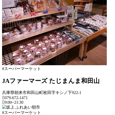
県
ス
ー
パ
ー
マ
ー
ケ
ッ
ト
2022
年
#スーパーマーケット
8
月
JAファーマーズ たじまんま和田山
17
日
2022
直
兵庫県朝来市和田山町枚田字キシノ下922-1
年
売
079-672-1471
8
9:00~21:30
所
月
ね
兵
20
#スーパーマーケット
っ