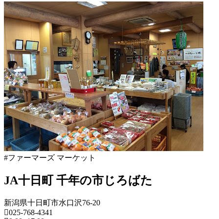
新
潟
県
フ
ァ
ー
マ
ー
ズ
マ
ー
ケ
ッ
ト
#ファーマーズ マーケット
2022
年
JA十日町 千年の市じろばた
8
月
18
新潟県十日町市水口沢76-20
日
025-768-4341