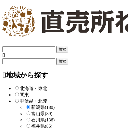
フ
リ
ー
フ
検
リ
索
ー
地域から探す
検
索
北海道・東北
関東
甲信越・北陸
新潟県
(180)
富山県
(89)
石川県
(136)
福井県
(85)