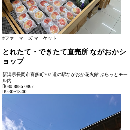
ズ
マ
ー
ケ
ッ
ト
#ファーマーズ マーケット
2022
年
とれたて・できたて直売所 ながおかシ
8
月
ョップ
18
日
新潟県長岡市喜多町707 道の駅ながおか花火館 ぷらっとモー
2022
直
ル内
年
売
080-8886-0867
8
所
9:30~18:00
月
ね
20
っ
新
日
と
潟
県
フ