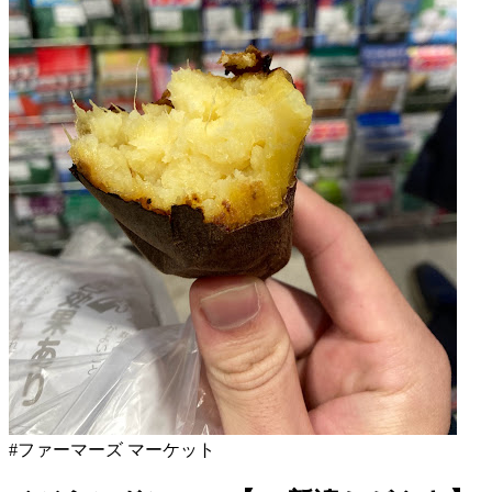
日
と
マ
ー
ズ
マ
ー
ケ
ッ
ト
2022
年
8
月
18
日
2022
直
年
売
8
所
月
ね
20
っ
日
と
#ファーマーズ マーケット