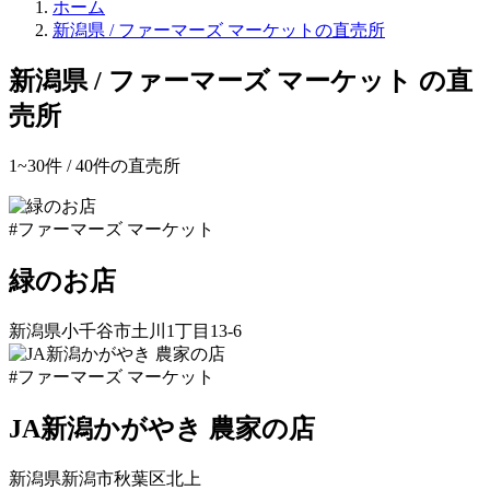
直
ホーム
売
新潟県 / ファーマーズ マーケットの直売所
所
ね
新潟県 / ファーマーズ マーケット の直
っ
売所
と
1~30件 /
40
件の直売所
#ファーマーズ マーケット
緑のお店
新潟県小千谷市土川1丁目13-6
新
#ファーマーズ マーケット
潟
県
JA新潟かがやき 農家の店
フ
新潟県新潟市秋葉区北上
ァ