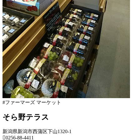
18
日
2022
直
年
売
8
所
月
ね
20
っ
日
と
#ファーマーズ マーケット
そら野テラス
新潟県新潟市西蒲区下山1320-1
0256-88-4411