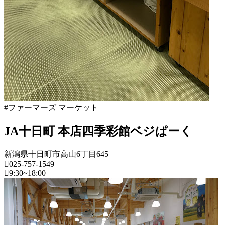
年
8
月
18
日
2022
直
年
売
8
所
月
ね
20
っ
日
と
#ファーマーズ マーケット
JA十日町 本店四季彩館ベジぱーく
新潟県十日町市高山6丁目645
025-757-1549
9:30~18:00
新
潟
県