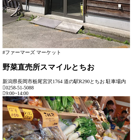
#ファーマーズ マーケット
野菜直売所スマイルとちお
新潟県長岡市栃尾宮沢1764 道の駅R290とちお 駐車場内
0258-51-5088
9:00~14:00
新
潟
県
フ
ァ