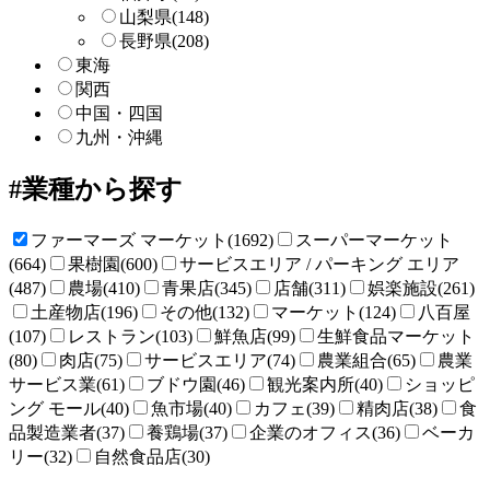
山梨県
(148)
長野県
(208)
東海
関西
中国・四国
九州・沖縄
業種から探す
ファーマーズ マーケット(1692)
スーパーマーケット
(664)
果樹園(600)
サービスエリア / パーキング エリア
(487)
農場(410)
青果店(345)
店舗(311)
娯楽施設(261)
土産物店(196)
その他(132)
マーケット(124)
八百屋
(107)
レストラン(103)
鮮魚店(99)
生鮮食品マーケット
(80)
肉店(75)
サービスエリア(74)
農業組合(65)
農業
サービス業(61)
ブドウ園(46)
観光案内所(40)
ショッピ
ング モール(40)
魚市場(40)
カフェ(39)
精肉店(38)
食
品製造業者(37)
養鶏場(37)
企業のオフィス(36)
ベーカ
リー(32)
自然食品店(30)