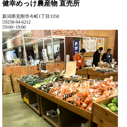
健幸めっけ農産物 直売所
新潟県見附市今町1丁目3358
0258-94-6212
9:00~19:00
新
潟
県
フ
ァ
ー
マ
ー
ズ
マ
ー
ケ
ッ
ト
2022