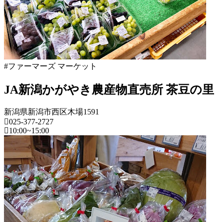
ー
ズ
マ
ー
ケ
ッ
ト
#ファーマーズ マーケット
2022
年
JA新潟かがやき農産物直売所 茶豆の里
8
月
18
新潟県新潟市西区木場1591
日
025-377-2727
2022
10:00~15:00
直
年
売
新
8
所
潟
月
ね
県
20
っ
日
と
フ
ァ
ー
マ