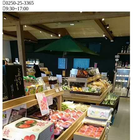
0250-25-3365
ー
9:30~17:00
マ
ー
新
ズ
潟
マ
県
ー
ケ
フ
ッ
ァ
ト
ー
2022
マ
年
ー
8
ズ
月
マ
18
ー
日
ケ
2022
直
ッ
年
売
ト
8
所
2022
月
ね
年
20
っ
8
日
と
月