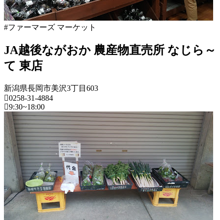
ズ
マ
ー
#ファーマーズ マーケット
ケ
ッ
JA越後ながおか 農産物直売所 なじら～
ト
て 東店
2022
年
8
新潟県長岡市美沢3丁目603
月
0258-31-4884
18
9:30~18:00
日
2022
新
直
年
潟
売
8
県
所
月
ね
20
フ
っ
日
ァ
と
ー
マ
ー
ズ