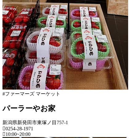
2022
直
年
売
8
所
月
ね
20
っ
日
と
#ファーマーズ マーケット
パーラーやお家
新潟県新発田市東塚ノ目757-1
0254-28-1971
10:00~20:00