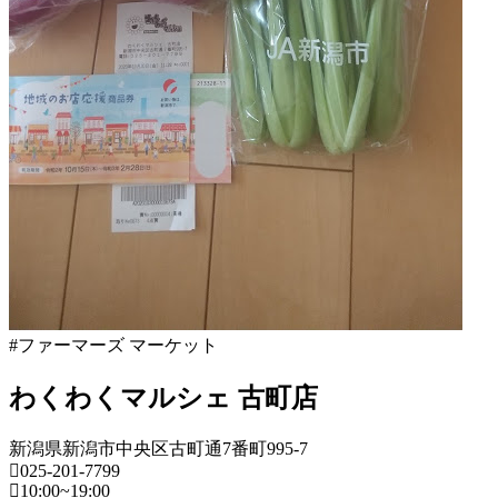
日
2022
直
年
売
8
所
月
ね
20
っ
日
と
#ファーマーズ マーケット
わくわくマルシェ 古町店
新潟県新潟市中央区古町通7番町995-7
025-201-7799
10:00~19:00