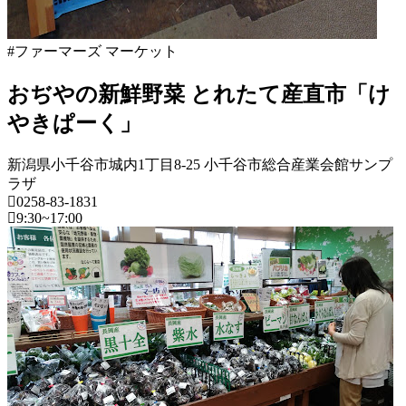
#ファーマーズ マーケット
おぢやの新鮮野菜 とれたて産直市「け
やきぱーく」
新潟県小千谷市城内1丁目8-25 小千谷市総合産業会館サンプ
ラザ
0258-83-1831
9:30~17:00
新
潟
県
フ
ァ
ー
マ
ー