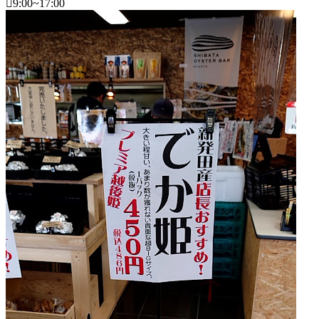
2022
9:00~17:00
直
年
売
新
8
所
潟
月
ね
県
20
っ
日
と
フ
ァ
ー
マ
ー
ズ
マ
ー
ケ
ッ
ト
2022
年
8
月
18
日