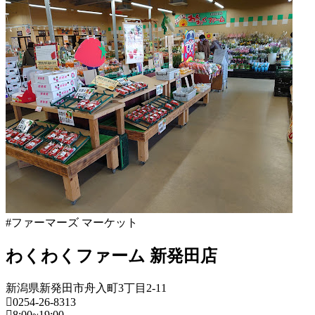
新
潟
県
フ
ァ
ー
マ
ー
ズ
マ
ー
ケ
ッ
ト
#ファーマーズ マーケット
2022
年
わくわくファーム 新発田店
8
月
18
新潟県新発田市舟入町3丁目2-11
日
0254-26-8313
2022
8:00~19:00
直