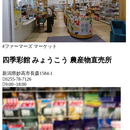
フ
ァ
ー
マ
ー
ズ
マ
ー
#ファーマーズ マーケット
ケ
ッ
四季彩館 みょうこう 農産物直売所
ト
2022
新潟県妙高市長森1584-1
年
0255-78-7126
8
9:00~18:00
月
18
新
日
潟
2022
直
県
年
売
8
所
フ
月
ね
ァ
20
っ
ー