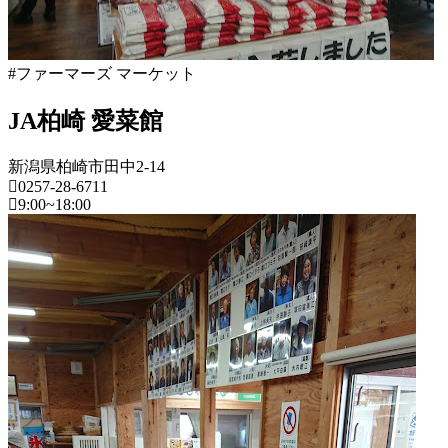
ー
ズ
マ
ー
#ファーマーズ マーケット
ケ
ッ
JA柏崎 愛菜館
ト
2022
新潟県柏崎市田中2-14
年
0257-28-6711
8
9:00~18:00
月
18
新
日
潟
2022
直
県
年
売
8
所
フ
月
ね
ァ
20
っ
ー
日
と
マ
ー
ズ
マ