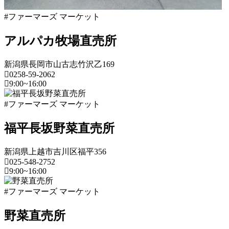
マ
ー
#ファーマーズ マーケット
ケ
ッ
アルパカ牧場直売所
ト
2022
新潟県長岡市山古志竹沢乙169
年
0258-59-2062
8
9:00~16:00
月
18
新
#ファーマーズ マーケット
日
潟
2022
直
県
福平長坂野菜直売所
年
売
8
所
フ
月
ね
新潟県上越市吉川区福平356
ァ
20
っ
025-548-2752
ー
日
9:00~16:00
と
マ
ー
新
#ファーマーズ マーケット
ズ
潟
マ
県
野菜直売所
ー
ケ
フ