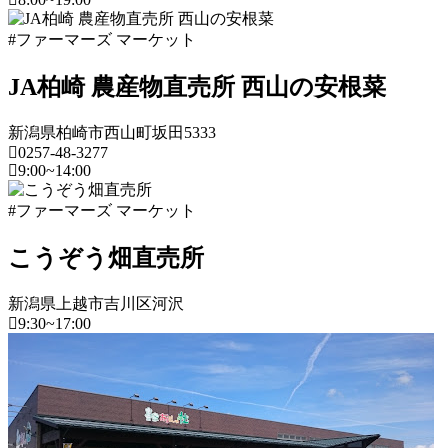
年
売
新
8
#ファーマーズ マーケット
所
潟
月
ね
県
20
JA柏崎 農産物直売所 西山の安根菜
っ
日
と
フ
新潟県柏崎市西山町坂田5333
ァ
0257-48-3277
ー
9:00~14:00
マ
ー
新
#ファーマーズ マーケット
ズ
潟
マ
県
こうぞう畑直売所
ー
ケ
フ
ッ
新潟県上越市吉川区河沢
ァ
ト
9:30~17:00
ー
2022
マ
新
年
ー
潟
8
ズ
県
月
マ
18
ー
フ
日