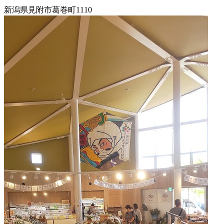
ッ
新潟県見附市葛巻町1110
ァ
ト
ー
新
2022
マ
潟
年
ー
県
8
ズ
月
マ
フ
18
ー
ァ
日
ケ
2022
直
ー
ッ
年
売
マ
ト
8
所
ー
2022
月
ね
ズ
年
20
っ
マ
8
日
と
ー
月
ケ
18
ッ
日
ト
2022
直
2022
年
売
年
8
所
8
月
ね
月
20
っ
18
日