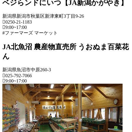
ベジらンドにいつ【JA新潟かがやき】
新潟県新潟市秋葉区新津東町3丁目9-26
0250-21-1183
9:00~17:00
#ファーマーズ マーケット
新
潟
JA北魚沼 農産物直売所 うおぬま百菜花
県
ん
フ
ァ
新潟県魚沼市中原260-3
ー
025-792-7066
マ
9:00~17:00
ー
新
ズ
潟
マ
県
ー
ケ
フ
ッ
ァ
ト
ー
2022