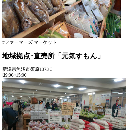
ー
マ
ー
ズ
マ
ー
ケ
#ファーマーズ マーケット
ッ
ト
地域拠点･直売所「元気すもん」
2022
年
8
新潟県魚沼市須原1373-3
月
9:00~15:00
18
日
新
2022
直
潟
年
売
県
8
所
月
フ
ね
20
ァ
っ
日
ー
と
マ