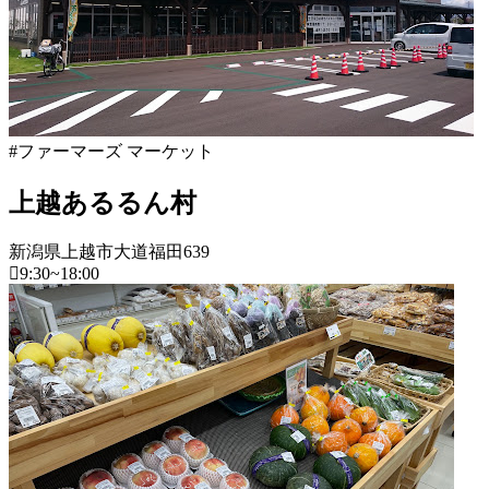
ケ
ァ
2022
直
ッ
年
ー
売
ト
8
マ
所
2022
月
ー
ね
年
20
ズ
っ
8
日
マ
と
月
ー
#ファーマーズ マーケット
18
ケ
日
ッ
上越あるるん村
2022
直
ト
年
売
2022
8
所
新潟県上越市大道福田639
年
月
ね
9:30~18:00
8
20
っ
月
日
新
と
18
潟
日
県
2022
直
年
売
フ
8
所
ァ
月
ね
ー
20
っ
マ
日
と
ー