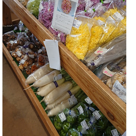
ー
ズ
マ
ー
ケ
ッ
ト
2022
年
8
月
18
日
2022
直
年
売
8
所
月
ね
20
っ
日
と