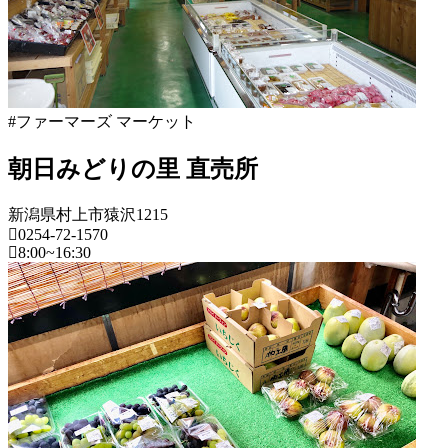
マ
年
ー
8
ズ
月
マ
18
日
ー
2022
直
ケ
#ファーマーズ マーケット
年
売
ッ
8
所
ト
月
朝日みどりの里 直売所
ね
2022
20
年
っ
日
8
と
新潟県村上市猿沢1215
月
0254-72-1570
18
8:00~16:30
日
2022
新
直
年
潟
売
8
県
所
月
ね
20
フ
っ
日
ァ
と
ー
マ