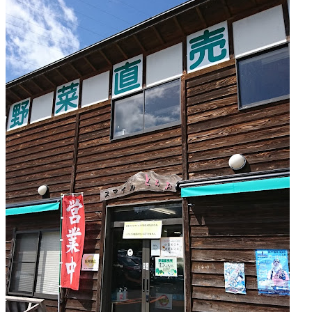
ァ
ー
マ
ー
ズ
マ
ー
ケ
ッ
ト
2022
年
8
月
18
日
2022
直
年
売
8
所
月
ね
20
っ
日
と