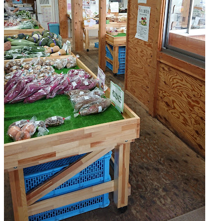
ー
ケ
ッ
ト
2022
年
8
月
18
日
2022
直
年
売
8
所
月
ね
20
っ
日
と