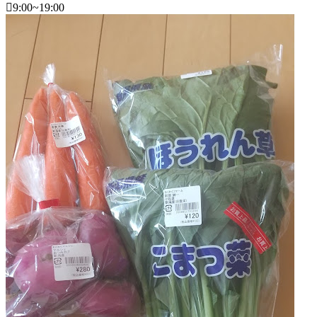
9:00~19:00
新
潟
県
フ
ァ
ー
マ
ー
ズ
マ
ー
ケ
ッ
ト
2022
年
8
月
18