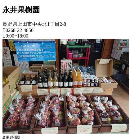
2022
直
永井果樹園
年
売
8
所
月
ね
長野県上田市中央北1丁目2-8
20
0268-22-4850
っ
日
9:00~18:00
と
長
野
県
果
樹
園
2022
年
8
月
18
日
2022
直
年
売
#果樹園
8