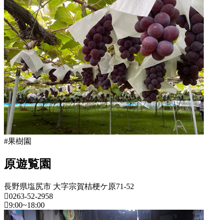
年
野
8
県
月
18
果
日
樹
2022
直
園
年
売
2022
8
所
年
月
ね
8
20
っ
月
日
と
18
日
2022
直
年
売
#果樹園
8
所
月
ね
20
原遊覧園
っ
日
と
長野県塩尻市 大字宗賀桔梗ケ原71-52
0263-52-2958
9:00~18:00