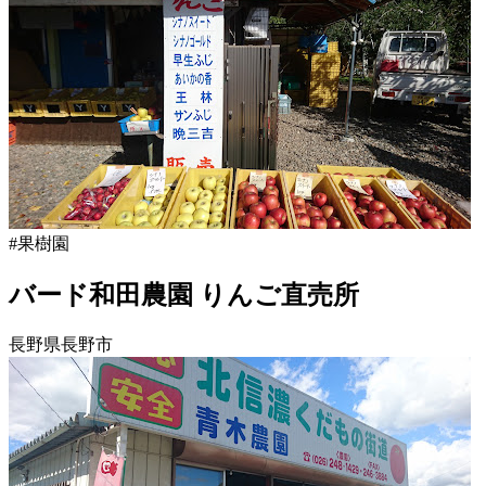
2022
野
年
県
8
月
果
18
樹
日
園
2022
直
2022
年
売
年
8
所
8
月
ね
月
20
っ
18
日
と
#果樹園
日
2022
直
バード和田農園 りんご直売所
年
売
8
所
月
ね
長野県長野市
20
っ
日
長
と
野
県
果