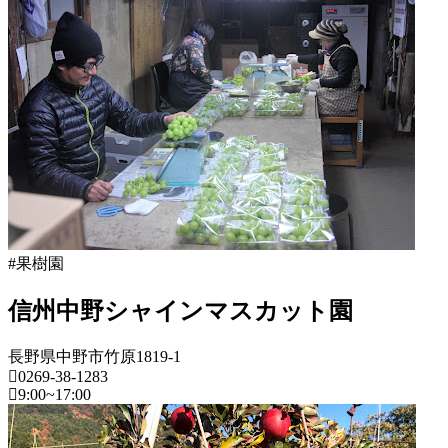
長
野
県
果
樹
園
2022
年
8
月
18
日
2022
直
#果樹園
年
売
8
所
信州中野シャインマスカット園
月
ね
20
っ
長野県中野市竹原1819-1
日
と
0269-38-1283
9:00~17:00
長