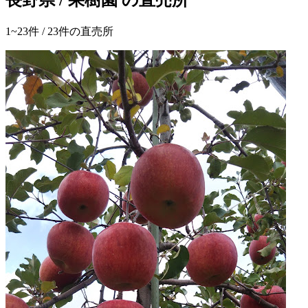
長野県 / 果樹園 の直売所
っ
と
1~23件 /
23
件の直売所