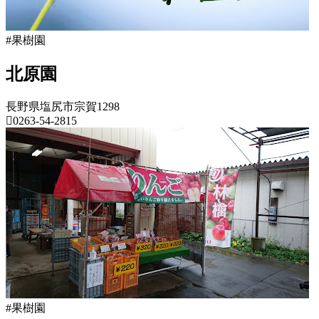
8
日
と
月
18
#果樹園
日
2022
直
北原園
年
売
8
所
月
ね
長野県塩尻市宗賀1298
20
0263-54-2815
っ
日
と
長
野
県
果
樹
園
2022
年
8
月
18
#果樹園
日