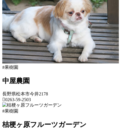
県
果
樹
園
2022
年
8
月
18
日
2022
直
#果樹園
年
売
8
所
中屋農園
月
ね
20
っ
長野県松本市今井2178
日
と
0263-59-2503
長
#果樹園
野
県
桔梗ヶ原フルーツガーデン