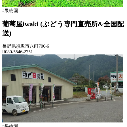
月
20
っ
18
日
と
#果樹園
日
2022
直
葡萄屋iwaki (ぶどう専門直売所&全国配
年
売
8
所
送)
月
ね
20
っ
長野県須坂市八町706-6
日
と
080-5546-2751
長
野
県
果
樹
園
2022
年
8
月
18
#果樹園