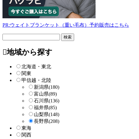
8
月
18
日
PR:ウェイトブランケット（重い毛布）予約販売はこちら
2022
直
年
売
フ
8
所
リ
月
ね
ー
地域から探す
20
っ
検
日
と
索
北海道・東北
関東
甲信越・北陸
新潟県
(180)
富山県
(89)
石川県
(136)
福井県
(85)
山梨県
(148)
長野県
(208)
東海
関西