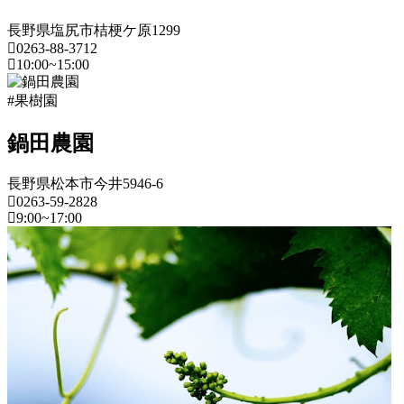
果
長野県塩尻市桔梗ケ原1299
樹
0263-88-3712
園
10:00~15:00
2022
年
長
#果樹園
8
野
月
県
18
鍋田農園
日
果
2022
直
長野県松本市今井5946-6
樹
年
売
0263-59-2828
園
8
所
9:00~17:00
2022
月
ね
年
20
長
っ
8
日
野
と
月
県
18
日
果
2022
直
樹
年
売
園
8
所
2022
月
ね
年
20
っ