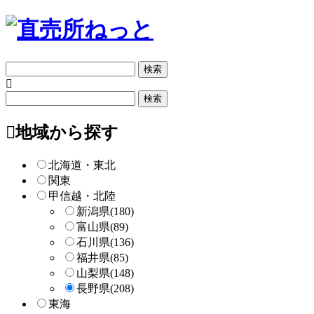
フ
リ
ー
フ
検
リ
索
ー
地域から探す
検
索
北海道・東北
関東
甲信越・北陸
新潟県
(180)
富山県
(89)
石川県
(136)
福井県
(85)
山梨県
(148)
長野県
(208)
東海