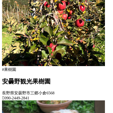
野
県
果
樹
園
2022
年
8
月
18
日
2022
直
年
売
#果樹園
8
所
月
ね
20
安曇野観光果樹園
っ
日
と
長野県安曇野市三郷小倉6568
090-2449-2841
長
野