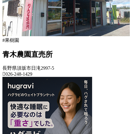
樹
園
2022
年
8
月
18
#果樹園
日
2022
直
青木農園直売所
年
売
8
所
月
ね
長野県須坂市日滝2997-5
20
026-248-1429
っ
日
と
長
野
県
果
樹
園
2022
年