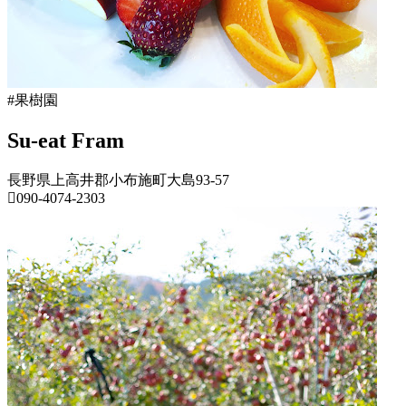
8
所
月
ね
20
っ
日
と
#果樹園
Su-eat Fram
長野県上高井郡小布施町大島93-57
090-4074-2303
長
野
県
果
樹
園
2022
年
8