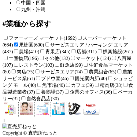
中国・四国
九州・沖縄
業種から探す
ファーマーズ マーケット(1692)
スーパーマーケット
(664)
果樹園(600)
サービスエリア / パーキング エリア
(487)
農場(410)
青果店(345)
店舗(311)
娯楽施設(261)
土産物店(196)
その他(132)
マーケット(124)
八百屋
(107)
レストラン(103)
鮮魚店(99)
生鮮食品マーケット
(80)
肉店(75)
サービスエリア(74)
農業組合(65)
農業
サービス業(61)
ブドウ園(46)
観光案内所(40)
ショッピ
ング モール(40)
魚市場(40)
カフェ(39)
精肉店(38)
食
品製造業者(37)
養鶏場(37)
企業のオフィス(36)
ベーカ
リー(32)
自然食品店(30)
Copyright © 直売所ねっと