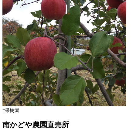
#果樹園
南かどや農園直売所