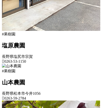
#果樹園
塩原農園
長野県塩尻市宗賀
0263-53-1150
長
#果樹園
野
県
山本農園
果
長野県松本市今井1056
樹
0263-59-2784
園
2022
長