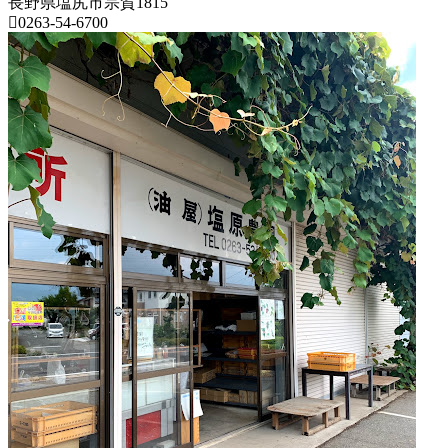
長野県塩尻市宗賀1815
0263-54-6700
長
野
県
果
樹
園
2022
年
8
月
18
日
2022
直
年
売
8
所
月
ね
20
っ
日
と