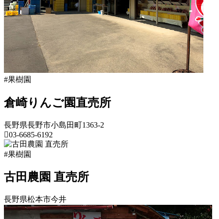
2022
8
所
年
月
ね
8
20
っ
月
日
と
18
日
2022
直
年
売
#果樹園
8
所
月
ね
20
倉崎りんご園直売所
っ
日
と
長野県長野市小島田町1363-2
03-6685-6192
長
#果樹園
野
県
古田農園 直売所
果
長野県松本市今井
樹
園
長