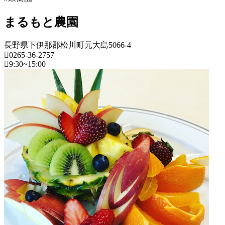
所
月
ね
20
まるもと農園
っ
日
と
長野県下伊那郡松川町元大島5066-4
0265-36-2757
9:30~15:00
長
野
県
果
樹
園
2022
年
8
月
18
日
2022
直
年
売