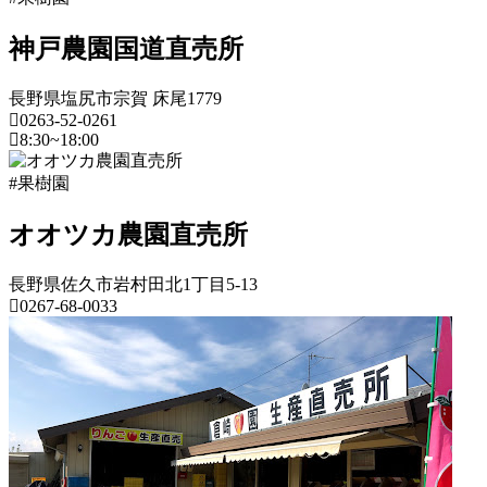
日
2022
直
神戸農園国道直売所
年
売
8
所
月
ね
長野県塩尻市宗賀 床尾1779
20
0263-52-0261
っ
日
8:30~18:00
と
長
#果樹園
野
県
オオツカ農園直売所
果
長野県佐久市岩村田北1丁目5-13
樹
0267-68-0033
園
2022
長
年
野
8
県
月
18
果
日
樹
2022
直
園
年
売