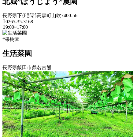
北城”ほうじょう”農園
長野県下伊那郡高森町山吹7400-56
0265-35-3168
9:00~17:00
長
#果樹園
野
県
生活菜園
果
長野県飯田市鼎名古熊
樹
園
長
2022
野
年
県
8
月
果
18
樹
日
園
2022
直
2022
年
売
年
8
所
8
月
ね