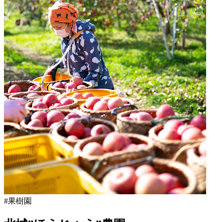
月
18
日
2022
直
年
売
8
所
月
ね
20
っ
日
と
#果樹園