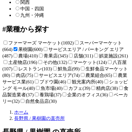
関西
中国・四国
九州・沖縄
業種から探す
ファーマーズ マーケット(1692)
スーパーマーケット
(664)
果樹園(600)
サービスエリア / パーキング エリア
(487)
農場(410)
青果店(345)
店舗(311)
娯楽施設(261)
土産物店(196)
その他(132)
マーケット(124)
八百屋
(107)
レストラン(103)
鮮魚店(99)
生鮮食品マーケット
(80)
肉店(75)
サービスエリア(74)
農業組合(65)
農業
サービス業(61)
ブドウ園(46)
観光案内所(40)
ショッピ
ング モール(40)
魚市場(40)
カフェ(39)
精肉店(38)
食
品製造業者(37)
養鶏場(37)
企業のオフィス(36)
ベーカ
リー(32)
自然食品店(30)
直
ホーム
売
長野県 / 果樹園の直売所
所
ね