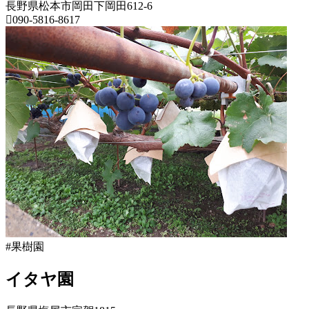
長野県松本市岡田下岡田612-6
090-5816-8617
長
野
県
果
樹
園
2022
年
8
月
18
日
2022
直
年
売
#果樹園
8
所
月
ね
20
イタヤ園
っ
日
と